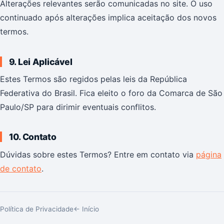
Alterações relevantes serão comunicadas no site. O uso
continuado após alterações implica aceitação dos novos
termos.
9. Lei Aplicável
Estes Termos são regidos pelas leis da República
Federativa do Brasil. Fica eleito o foro da Comarca de São
Paulo/SP para dirimir eventuais conflitos.
10. Contato
Dúvidas sobre estes Termos? Entre em contato via
página
de contato
.
Política de Privacidade
← Início