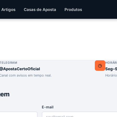
Artigos
Casas de Aposta
Produtos
TELEGRAM
HORÁR
◷
@ApostaCertoOficial
Seg–Se
Canal com avisos em tempo real.
Horário
gem
E-mail