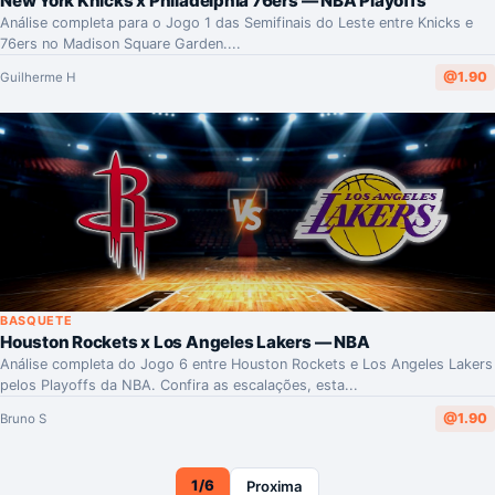
New York Knicks x Philadelphia 76ers — NBA Playoffs
Análise completa para o Jogo 1 das Semifinais do Leste entre Knicks e
76ers no Madison Square Garden.
...
@
1.90
Guilherme H
BASQUETE
Houston Rockets x Los Angeles Lakers — NBA
Análise completa do Jogo 6 entre Houston Rockets e Los Angeles Lakers
pelos Playoffs da NBA. Confira as escalações, esta
...
@
1.90
Bruno S
1
/
6
Proxima