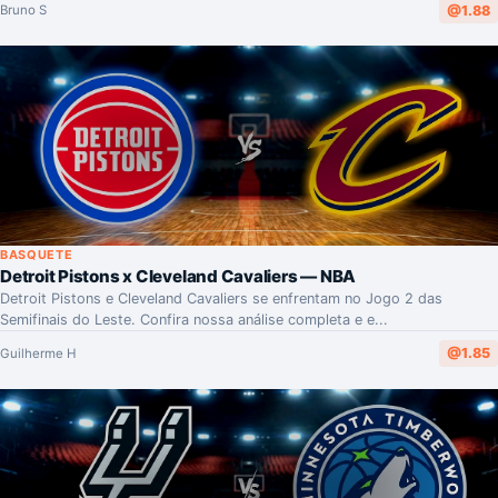
@
1.88
Bruno S
BASQUETE
Detroit Pistons x Cleveland Cavaliers — NBA
Detroit Pistons e Cleveland Cavaliers se enfrentam no Jogo 2 das
Semifinais do Leste. Confira nossa análise completa e e
...
@
1.85
Guilherme H