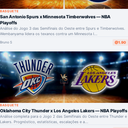
BASQUETE
San Antonio Spurs x Minnesota Timberwolves — NBA
Playoffs
Análise do Jogo 3 das Semifinais do Oeste entre Spurs e Timberwolves.
Wembanyama lidera os texanos contra um Minnesota l
...
@
1.90
Bruno S
BASQUETE
Oklahoma City Thunder x Los Angeles Lakers — NBA Playoffs
Análise completa para o Jogo 2 das Semifinais do Oeste entre Thunder e
Lakers. Prognóstico, estatísticas, escalações e a
...