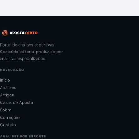
APOSTA
CERTO
Portal de análises esportivas.
Conteúdo editorial produzido por
analistas especializados.
NAVEGAÇÃO
Início
Análises
Artigos
Casas de Aposta
Sobre
Correções
Contato
ANÁLISES POR ESPORTE