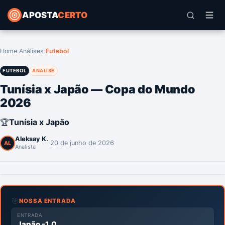
APOSTA
CERTO
Home
›
Análises
›
Futebol
FUTEBOL
ANALISE
Tunísia x Japão — Copa do Mundo
2026
🏆
Tunísia x Japão
Aleksay K.
·
20 de junho de 2026
AL
Analista
🎯
NOSSA ENTRADA
ENTRADA
Japão -1.0