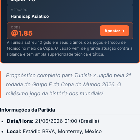
MERCADO
Handicap Asiático
ODDS
Apostar →
@
1.85
A Tunísia sofreu 10 gols em seus últimos dois jogos e trocou de
técnico no meio da Copa. O Japão vem de grande atuação contra a
Holanda e tem ampla superioridade técnica e tática.
Prognóstico completo para Tunísia x Japão pela 2ª
rodada do Grupo F da Copa do Mundo 2026. O
milésimo jogo da história dos mundiais!
Informações da Partida
Data/Hora:
21/06/2026 01:00 (Brasília)
Local:
Estádio BBVA, Monterrey, México