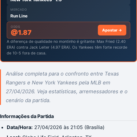
MERCADO
Run Line
ODDS
Apostar →
@
1.87
A diferença de qualidade no montinho é gritante: Max Fried (2.40
ERA) contra Jack Leiter (4.97 ERA). Os Yankees têm forte recorde
de 10-5 fora de casa.
Análise completa para o confronto entre Texas
Rangers e New York Yankees pela MLB em
27/04/2026. Veja estatísticas, arremessadores e o
cenário da partida.
Informações da Partida
Data/Hora:
27/04/2026 às 21:05 (Brasília)