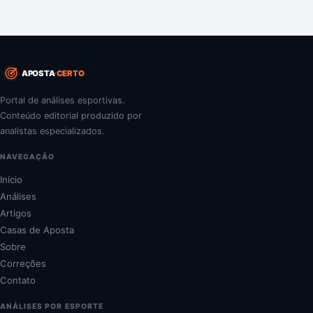
APOSTA
CERTO
Portal de análises esportivas.
Conteúdo editorial produzido por
analistas especializados.
NAVEGAÇÃO
Início
Análises
Artigos
Casas de Aposta
Sobre
Correções
Contato
ANÁLISES POR ESPORTE