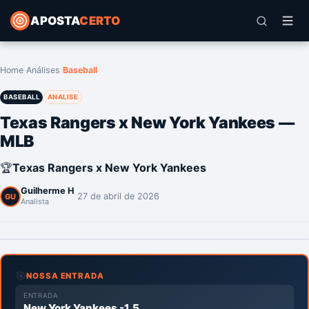
APOSTA
CERTO
Home
›
Análises
›
Baseball
BASEBALL
ANALISE
Texas Rangers x New York Yankees —
MLB
🏆
Texas Rangers x New York Yankees
Guilherme H
·
27 de abril de 2026
GU
Analista
🎯
NOSSA ENTRADA
ENTRADA
New York Yankees -1.5