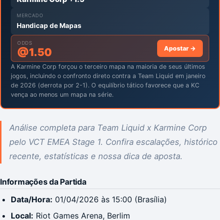
MERCADO
Handicap de Mapas
ODDS
Apostar →
@
1.50
A Karmine Corp forçou o terceiro mapa na maioria de seus últimos
jogos, incluindo o confronto direto contra a Team Liquid em janeiro
de 2026 (derrota por 2-1). O equilíbrio tático favorece que a KC
vença ao menos um mapa na série.
Análise completa para Team Liquid x Karmine Corp
pelo VCT EMEA Stage 1. Confira escalações, histórico
recente, estatísticas e nossa dica de aposta.
Informações da Partida
Data/Hora:
01/04/2026 às 15:00 (Brasília)
Local:
Riot Games Arena, Berlim