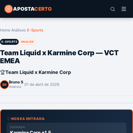
APOSTA
CERTO
Home
›
Análises
›
E-Sports
E-SPORTS
ANALISE
Team Liquid x Karmine Corp — VCT
EMEA
🏆
Team Liquid x Karmine Corp
Bruno S
·
01 de abril de 2026
BR
Analista
🎯
NOSSA ENTRADA
ENTRADA
Karmine Corp +1.5