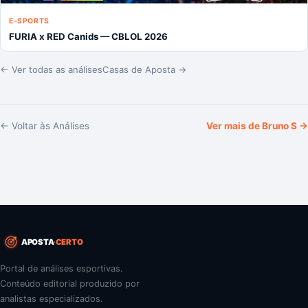
E-SPORTS
FURIA x RED Canids — CBLOL 2026
← Ver todas as análises
Casas de Aposta →
← Voltar às Análises
Ver mais de
Bruno S
→
APOSTA
CERTO
Portal de análises esportivas.
Conteúdo editorial produzido por
analistas especializados.