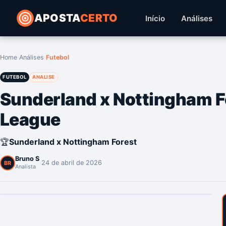
APOSTA
CERTO
Início
Análises
Home
›
Análises
›
Futebol
FUTEBOL
ANALISE
Sunderland x Nottingham F
League
🏆
Sunderland x Nottingham Forest
Bruno S
·
24 de abril de 2026
BR
Analista