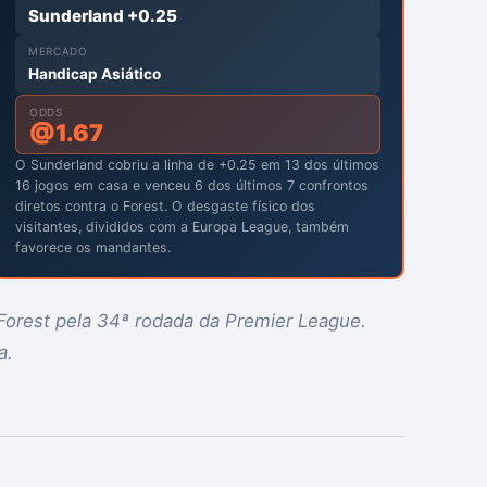
Sunderland +0.25
MERCADO
Handicap Asiático
ODDS
@
1.67
O Sunderland cobriu a linha de +0.25 em 13 dos últimos
16 jogos em casa e venceu 6 dos últimos 7 confrontos
diretos contra o Forest. O desgaste físico dos
visitantes, divididos com a Europa League, também
favorece os mandantes.
Forest pela 34ª rodada da Premier League.
a.