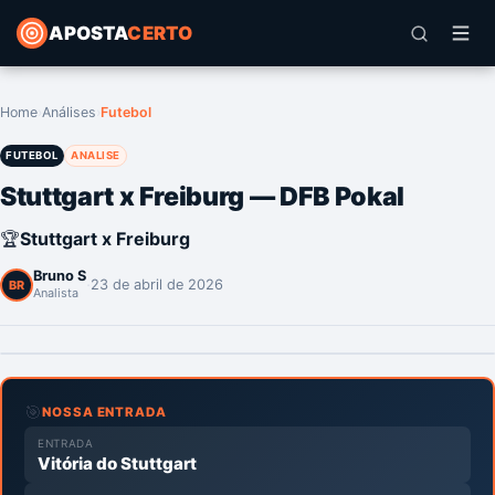
APOSTA
CERTO
Home
›
Análises
›
Futebol
FUTEBOL
ANALISE
Stuttgart x Freiburg — DFB Pokal
🏆
Stuttgart x Freiburg
Bruno S
·
23 de abril de 2026
BR
Analista
🎯
NOSSA ENTRADA
ENTRADA
Vitória do Stuttgart