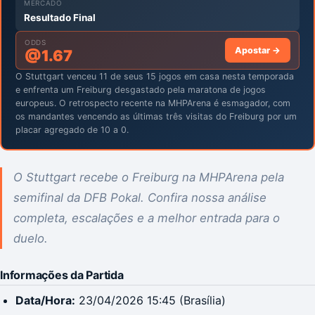
MERCADO
Resultado Final
ODDS
Apostar →
@
1.67
O Stuttgart venceu 11 de seus 15 jogos em casa nesta temporada
e enfrenta um Freiburg desgastado pela maratona de jogos
europeus. O retrospecto recente na MHPArena é esmagador, com
os mandantes vencendo as últimas três visitas do Freiburg por um
placar agregado de 10 a 0.
O Stuttgart recebe o Freiburg na MHPArena pela
semifinal da DFB Pokal. Confira nossa análise
completa, escalações e a melhor entrada para o
duelo.
Informações da Partida
Data/Hora:
23/04/2026 15:45 (Brasília)