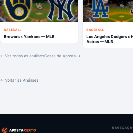
BASEBALL
BASEBALL
Brewers x Yankees — MLB
Los Angeles Dodgers x 
Astros — MLB
← Ver todas as análises
Casas de Aposta →
← Voltar às Análises
NAVEGAÇÃ
APOSTA
CERTO