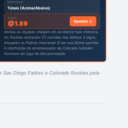
MERCADO
Totais (Acima/Abaixo)
ODDS
Apostar →
@
1.89
Ambas as equipes chegam em excelente fase ofensiva.
Os Rockies anotaram 23 corridas nos últimos 3 jogos,
enquanto os Padres marcaram 8 em sua última partida.
A indefinição do arremessador de Colorado também
favorece um jogo de alta pontuação.
re San Diego Padres e Colorado Rockies pela