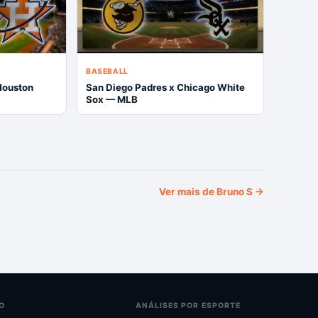
BASEBALL
Houston
San Diego Padres x Chicago White
Sox — MLB
Ver mais de
Bruno S
→
O
ANÁLISES POR ESPORTE