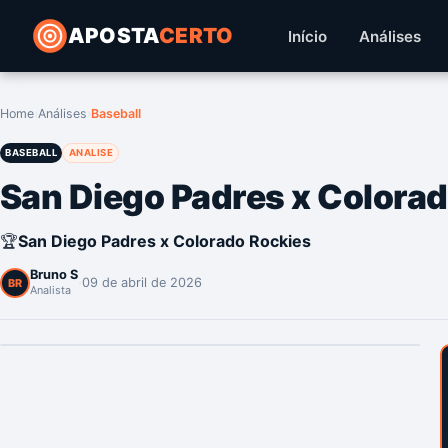
APOSTA
CERTO
Início
Análises
Home
›
Análises
›
Baseball
BASEBALL
ANALISE
San Diego Padres x Colora
🏆
San Diego Padres x Colorado Rockies
Bruno S
·
09 de abril de 2026
BR
Analista