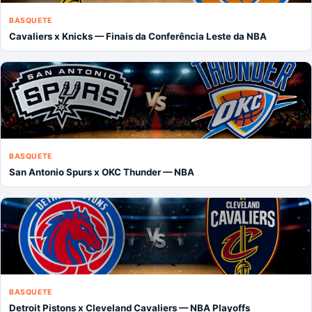
BASQUETE
Cavaliers x Knicks — Finais da Conferência Leste da NBA
BASQUETE
San Antonio Spurs x OKC Thunder — NBA
BASQUETE
Detroit Pistons x Cleveland Cavaliers — NBA Playoffs