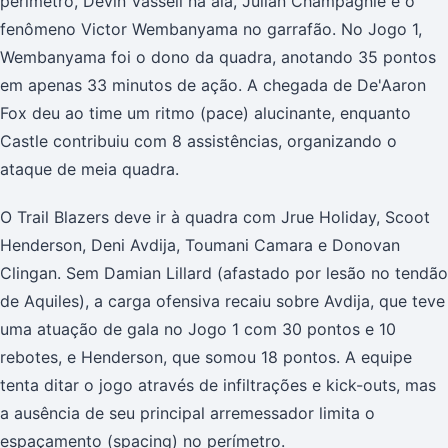
perímetro, Devin Vassell na ala, Julian Champagnie e o
fenômeno Victor Wembanyama no garrafão. No Jogo 1,
Wembanyama foi o dono da quadra, anotando 35 pontos
em apenas 33 minutos de ação. A chegada de De'Aaron
Fox deu ao time um ritmo (pace) alucinante, enquanto
Castle contribuiu com 8 assistências, organizando o
ataque de meia quadra.
O Trail Blazers deve ir à quadra com Jrue Holiday, Scoot
Henderson, Deni Avdija, Toumani Camara e Donovan
Clingan. Sem Damian Lillard (afastado por lesão no tendão
de Aquiles), a carga ofensiva recaiu sobre Avdija, que teve
uma atuação de gala no Jogo 1 com 30 pontos e 10
rebotes, e Henderson, que somou 18 pontos. A equipe
tenta ditar o jogo através de infiltrações e kick-outs, mas
a ausência de seu principal arremessador limita o
espaçamento (spacing) no perímetro.