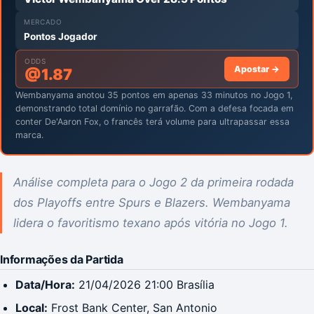
MERCADO
Pontos Jogador
ODDS
Apostar →
@
1.87
Wembanyama anotou 35 pontos em apenas 33 minutos no Jogo 1,
demonstrando total domínio no garrafão. Com a defesa focada em
conter De'Aaron Fox, o francês terá volume para ultrapassar essa
marca.
Análise completa para o Jogo 2 da primeira rodada
dos Playoffs entre Spurs e Blazers. Wembanyama
lidera o favoritismo texano após vitória no Jogo 1.
Informações da Partida
Data/Hora:
21/04/2026 21:00 Brasília
Local:
Frost Bank Center, San Antonio