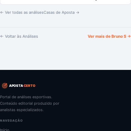
← Ver todas as análises
Casas de Aposta →
← Voltar às Análises
Ver mais de
Bruno S
→
APOSTA
CERTO
Portal de análises esportivas.
Conteúdo editorial produzido por
analistas especializados.
NAVEGAÇÃO
Início