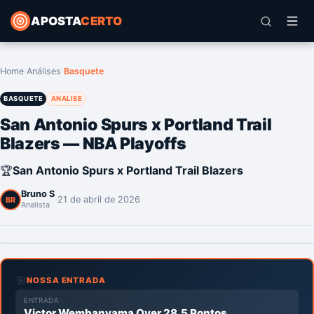
APOSTA
CERTO
Home
›
Análises
›
Basquete
BASQUETE
ANALISE
San Antonio Spurs x Portland Trail
Blazers — NBA Playoffs
🏆
San Antonio Spurs x Portland Trail Blazers
Bruno S
·
21 de abril de 2026
BR
Analista
🎯
NOSSA ENTRADA
ENTRADA
Victor Wembanyama Over 28.5 Pontos