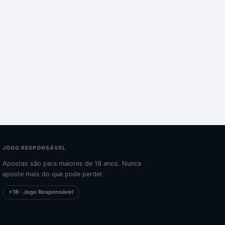
JOGO RESPONSÁVEL
Apostas são para maiores de 18 anos. Nunca
aposte mais do que pode perder.
+18 · Jogo Responsável