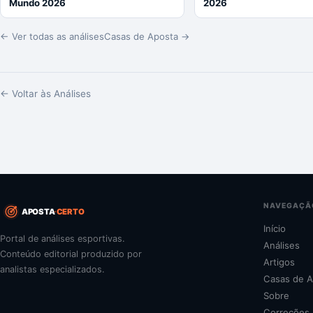
Mundo 2026
2026
← Ver todas as análises
Casas de Aposta →
← Voltar às Análises
NAVEGAÇÃ
APOSTA
CERTO
Início
Portal de análises esportivas.
Análises
Conteúdo editorial produzido por
Artigos
analistas especializados.
Casas de A
Sobre
Correções