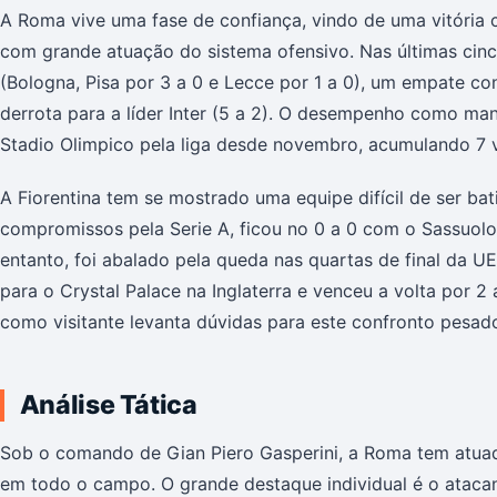
A Roma vive uma fase de confiança, vindo de uma vitória c
com grande atuação do sistema ofensivo. Nas últimas cinco
(Bologna, Pisa por 3 a 0 e Lecce por 1 a 0), um empate con
derrota para a líder Inter (5 a 2). O desempenho como ma
Stadio Olimpico pela liga desde novembro, acumulando 7 v
A Fiorentina tem se mostrado uma equipe difícil de ser ba
compromissos pela Serie A, ficou no 0 a 0 com o Sassuol
entanto, foi abalado pela queda nas quartas de final da 
para o Crystal Palace na Inglaterra e venceu a volta por 2 a
como visitante levanta dúvidas para este confronto pesad
Análise Tática
Sob o comando de Gian Piero Gasperini, a Roma tem atuad
em todo o campo. O grande destaque individual é o atacan