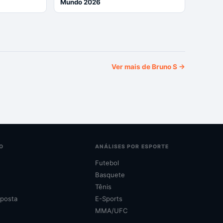
Mundo 2026
Ver mais de
Bruno S
→
O
ANÁLISES POR ESPORTE
Futebol
Basquete
Tênis
posta
E-Sports
MMA/UFC