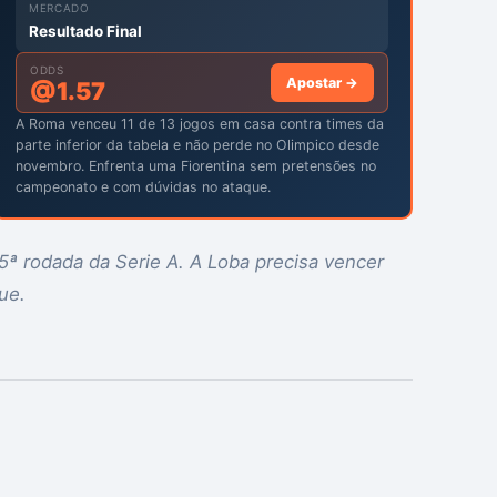
MERCADO
Resultado Final
ODDS
Apostar →
@
1.57
A Roma venceu 11 de 13 jogos em casa contra times da
parte inferior da tabela e não perde no Olimpico desde
novembro. Enfrenta uma Fiorentina sem pretensões no
campeonato e com dúvidas no ataque.
5ª rodada da Serie A. A Loba precisa vencer
ue.