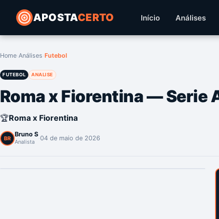
APOSTA
CERTO
Início
Análises
Home
›
Análises
›
Futebol
FUTEBOL
ANALISE
Roma x Fiorentina — Serie 
🏆
Roma x Fiorentina
Bruno S
·
04 de maio de 2026
BR
Analista