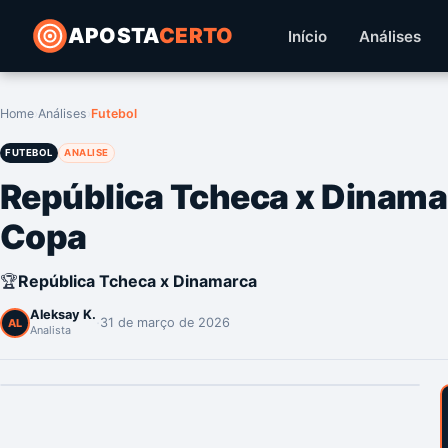
APOSTA
CERTO
Início
Análises
Home
›
Análises
›
Futebol
FUTEBOL
ANALISE
República Tcheca x Dinama
Copa
🏆
República Tcheca x Dinamarca
Aleksay K.
·
31 de março de 2026
AL
Analista