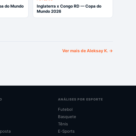
pa do Mundo
Inglaterra x Congo RD — Copa do
Mundo 2026
Ver mais de
Aleksay K.
→
O
ANÁLISES POR ESPORTE
Futebol
Basquete
Tênis
posta
E-Sports