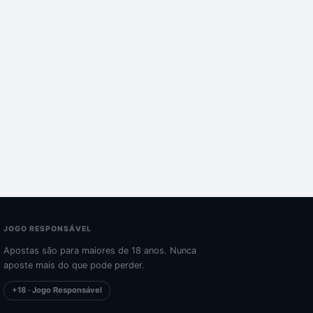
JOGO RESPONSÁVEL
Apostas são para maiores de 18 anos. Nunca
aposte mais do que pode perder.
+18 · Jogo Responsável