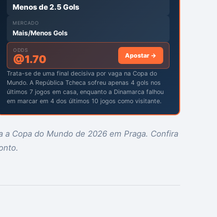
Menos de 2.5 Gols
MERCADO
Mais/Menos Gols
ODDS
Apostar →
@
1.70
Trata-se de uma final decisiva por vaga na Copa do
Mundo. A República Tcheca sofreu apenas 4 gols nos
últimos 7 jogos em casa, enquanto a Dinamarca falhou
em marcar em 4 dos últimos 10 jogos como visitante.
a a Copa do Mundo de 2026 em Praga. Confira
onto.