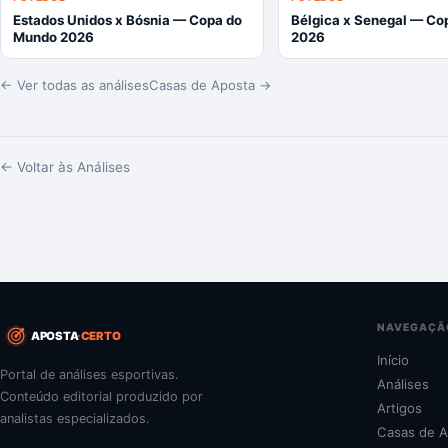
Estados Unidos x Bósnia — Copa do
Bélgica x Senegal — Co
Mundo 2026
2026
← Ver todas as análises
Casas de Aposta →
← Voltar às Análises
NAVEGAÇÃ
APOSTA
CERTO
Início
Portal de análises esportivas.
Análises
Conteúdo editorial produzido por
Artigos
analistas especializados.
Casas de A