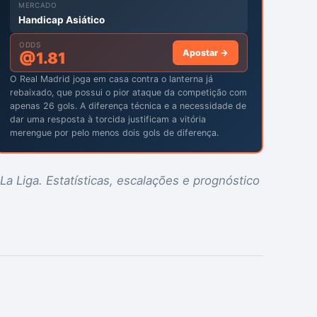
MERCADO
Handicap Asiático
ODDS
Apostar →
@
1.81
O Real Madrid joga em casa contra o lanterna já
rebaixado, que possui o pior ataque da competição com
apenas 26 gols. A diferença técnica e a necessidade de
dar uma resposta à torcida justificam a vitória
merengue por pelo menos dois gols de diferença.
La Liga. Estatísticas, escalações e prognóstico