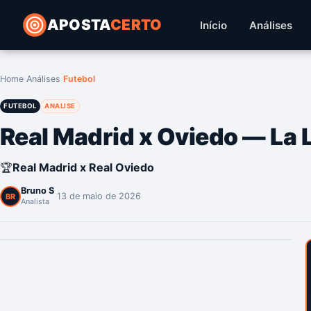
APOSTA
CERTO
Início
Análises
Home
›
Análises
›
Futebol
FUTEBOL
ANALISE
Real Madrid x Oviedo — La 
🏆
Real Madrid x Real Oviedo
Bruno S
·
13 de maio de 2026
BR
Analista