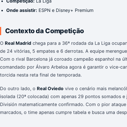
Competição:
La Liga
Onde assistir:
ESPN e Disney+ Premium
Contexto da Competição
O
Real Madrid
chega para a 36ª rodada da La Liga ocupan
de 24 vitórias, 5 empates e 6 derrotas. A equipe merengu
Com o rival Barcelona já coroado campeão espanhol na últ
comandado por Álvaro Arbeloa agora é garantir o vice-ca
torcida nesta reta final de temporada.
Do outro lado, o
Real Oviedo
vive o cenário mais melancóli
isolada (20ª colocada) com apenas 29 pontos somados e 
División matematicamente confirmado. Com o pior ataque
marcados, o time apenas cumpre tabela e busca uma desped