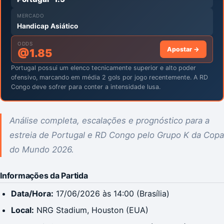
MERCADO
Handicap Asiático
ODDS
Apostar →
@
1.85
Portugal possui um elenco tecnicamente superior e alto poder
ofensivo, marcando em média 2 gols por jogo recentemente. A RD
Congo deve sofrer para conter a intensidade lusa.
Análise completa, escalações e prognóstico para a
estreia de Portugal e RD Congo pelo Grupo K da Copa
do Mundo 2026.
Informações da Partida
Data/Hora:
17/06/2026 às 14:00 (Brasília)
Local:
NRG Stadium, Houston (EUA)