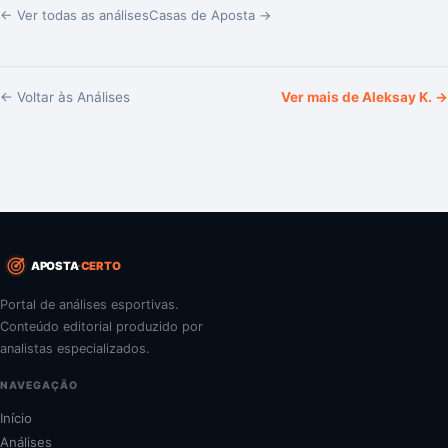
← Ver todas as análises
Casas de Aposta →
← Voltar às Análises
Ver mais de
Aleksay K.
→
APOSTA
CERTO
Portal de análises esportivas.
Conteúdo editorial produzido por
analistas especializados.
NAVEGAÇÃO
Início
Análises