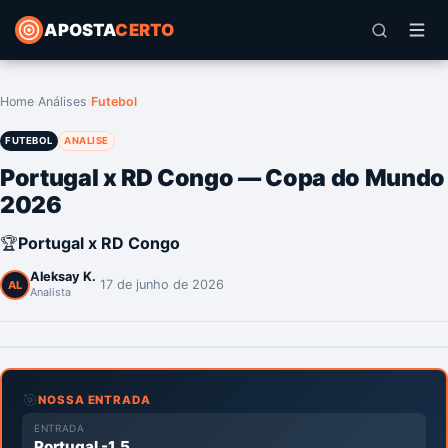
APOSTA
CERTO
Home
›
Análises
›
Futebol
FUTEBOL
ANALISE
Portugal x RD Congo — Copa do Mundo
2026
🏆
Portugal x RD Congo
Aleksay K.
·
17 de junho de 2026
AL
Analista
🎯
NOSSA ENTRADA
ENTRADA
Portugal -1.5