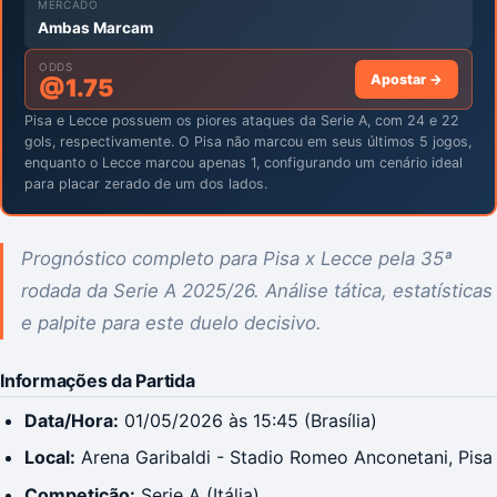
MERCADO
Ambas Marcam
ODDS
Apostar →
@
1.75
Pisa e Lecce possuem os piores ataques da Serie A, com 24 e 22
gols, respectivamente. O Pisa não marcou em seus últimos 5 jogos,
enquanto o Lecce marcou apenas 1, configurando um cenário ideal
para placar zerado de um dos lados.
Prognóstico completo para Pisa x Lecce pela 35ª
rodada da Serie A 2025/26. Análise tática, estatísticas
e palpite para este duelo decisivo.
Informações da Partida
Data/Hora:
01/05/2026 às 15:45 (Brasília)
Local:
Arena Garibaldi - Stadio Romeo Anconetani, Pisa
Competição:
Serie A (Itália)