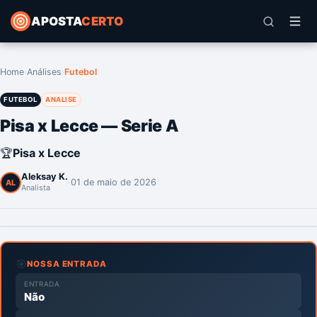
APOSTA
CERTO
Home
›
Análises
›
Futebol
FUTEBOL
ANALISE
Pisa x Lecce — Serie A
🏆
Pisa x Lecce
Aleksay K.
·
01 de maio de 2026
AL
Analista
🎯
NOSSA ENTRADA
ENTRADA
Não