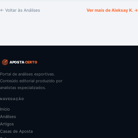
← Voltar às Análises
Ver mais de
Aleksay K.
→
APOSTA
CERTO
Portal de análises esportivas.
Conteúdo editorial produzido por
analistas especializados.
NAVEGAÇÃO
Início
Análises
Artigos
Casas de Aposta