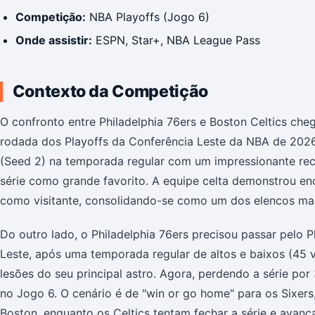
Competição:
NBA Playoffs (Jogo 6)
Onde assistir:
ESPN, Star+, NBA League Pass
Contexto da Competição
O confronto entre Philadelphia 76ers e Boston Celtics che
rodada dos Playoffs da Conferência Leste da NBA de 2026.
(Seed 2) na temporada regular com um impressionante reco
série como grande favorito. A equipe celta demonstrou e
como visitante, consolidando-se como um dos elencos mais
Do outro lado, o Philadelphia 76ers precisou passar pelo P
Leste, após uma temporada regular de altos e baixos (45 v
lesões do seu principal astro. Agora, perdendo a série por 
no Jogo 6. O cenário é de "win or go home" para os Sixer
Boston, enquanto os Celtics tentam fechar a série e avança