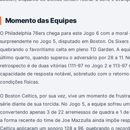
Momento das Equipes
O Philadelphia 76ers chega para este Jogo 6 com a moral 
surpreendente no Jogo 5, disputado em Boston. Os Sixers 
quebrando o favoritismo celta em pleno TD Garden. A equi
último quarto, quando superou o adversário por 28 a 11. No
retrospecto é de duas vitórias (111-97 no Jogo 2 e 113-97
capacidade de resposta notável, sobretudo com o retorno g
condições físicas.
O Boston Celtics, por sua vez, vive um momento de frustr
série diante de sua torcida. No Jogo 5, a equipe sofreu u
convertendo apenas 3 de 22 arremessos de quadra e 1 de 1
a forma recente do time de Joe Mazzulla ainda impõe respe
Celtics aplicaram um sonoro 128 a 96, quebrando o record