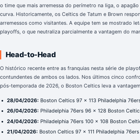
o time que mais arremessa do perímetro na liga, o apagão
curva. Historicamente, os Celtics de Tatum e Brown resp
arremessos como visitantes. A equipe tem se mostrado let
playoffs, o que neutraliza parcialmente a vantagem do man
Head-to-Head
O histórico recente entre as franquias nesta série de play
contundentes de ambos os lados. Nos últimos cinco confro
pós-temporada de 2026, o Boston Celtics leva a vantagem
28/04/2026:
Boston Celtics 97 x 113 Philadelphia 76er
26/04/2026:
Philadelphia 76ers 96 x 128 Boston Celtic
24/04/2026:
Philadelphia 76ers 100 x 108 Boston Celti
21/04/2026:
Boston Celtics 97 x 111 Philadelphia 76ers