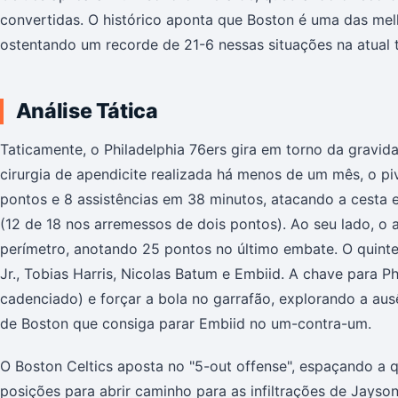
convertidas. O histórico aponta que Boston é uma das mel
ostentando um recorde de 21-6 nessas situações na atual
Análise Tática
Taticamente, o Philadelphia 76ers gira em torno da gravi
cirurgia de apendicite realizada há menos de um mês, o 
pontos e 8 assistências em 38 minutos, atacando a cesta 
(12 de 18 nos arremessos de dois pontos). Ao seu lado, 
perímetro, anotando 25 pontos no último embate. O quinte
Jr., Tobias Harris, Nicolas Batum e Embiid. A chave para Ph
cadenciado) e forçar a bola no garrafão, explorando a aus
de Boston que consiga parar Embiid no um-contra-um.
O Boston Celtics aposta no "5-out offense", espaçando a
posições para abrir caminho para as infiltrações de Jays