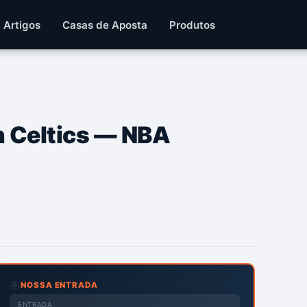
Artigos
Casas de Aposta
Produtos
n Celtics — NBA
🎯
NOSSA ENTRADA
ENTRADA