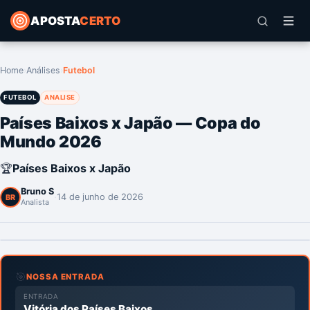
APOSTA
CERTO
Home
›
Análises
›
Futebol
FUTEBOL
ANALISE
Países Baixos x Japão — Copa do
Mundo 2026
🏆
Países Baixos x Japão
Bruno S
·
14 de junho de 2026
BR
Analista
🎯
NOSSA ENTRADA
ENTRADA
Vitória dos Países Baixos