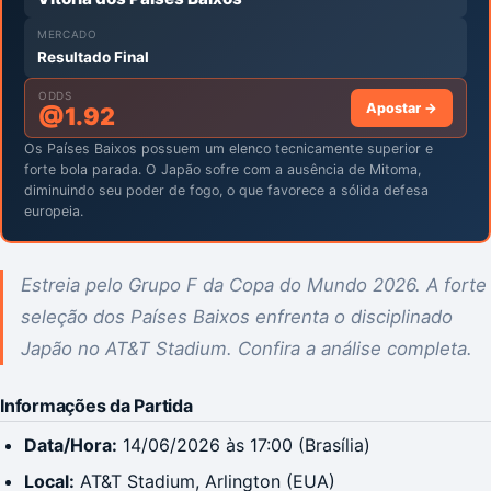
MERCADO
Resultado Final
ODDS
Apostar →
@
1.92
Os Países Baixos possuem um elenco tecnicamente superior e
forte bola parada. O Japão sofre com a ausência de Mitoma,
diminuindo seu poder de fogo, o que favorece a sólida defesa
europeia.
Estreia pelo Grupo F da Copa do Mundo 2026. A forte
seleção dos Países Baixos enfrenta o disciplinado
Japão no AT&T Stadium. Confira a análise completa.
Informações da Partida
Data/Hora:
14/06/2026 às 17:00 (Brasília)
Local:
AT&T Stadium, Arlington (EUA)