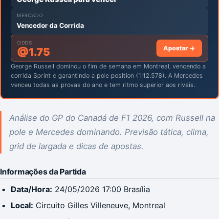
MERCADO
Vencedor da Corrida
ODDS
Apostar →
@
1.75
George Russell dominou o fim de semana em Montreal, vencendo a
corrida Sprint e garantindo a pole position (1:12.578). A Mercedes
venceu todas as provas do ano e tem ritmo superior aos rivais.
Análise do GP do Canadá de F1 2026, com Russell na
pole e Mercedes dominando. Previsão tática, clima,
grid de largada e dicas de apostas.
Informações da Partida
Data/Hora:
24/05/2026 17:00 Brasília
Local:
Circuito Gilles Villeneuve, Montreal