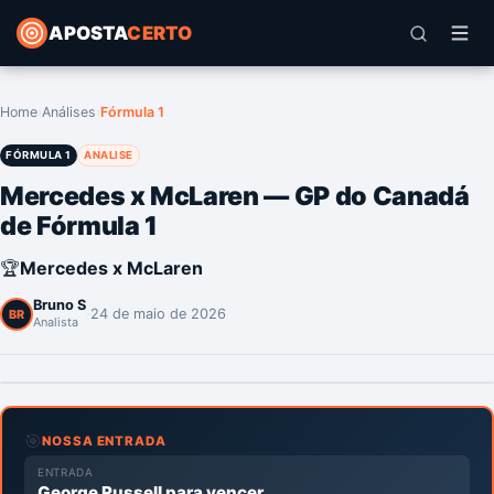
APOSTA
CERTO
Home
›
Análises
›
Fórmula 1
FÓRMULA 1
ANALISE
Mercedes x McLaren — GP do Canadá
de Fórmula 1
🏆
Mercedes x McLaren
Bruno S
·
24 de maio de 2026
BR
Analista
🎯
NOSSA ENTRADA
ENTRADA
George Russell para vencer