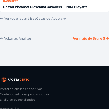
BASQUETE
Detroit Pistons x Cleveland Cavaliers — NBA Playoffs
← Ver todas as análises
Casas de Aposta →
← Voltar às Análises
Ver mais de
Bruno S
→
APOSTA
CERTO
Portal de análises esportivas.
Conteúdo editorial produzido por
analistas especializados.
NAVEGAÇÃO