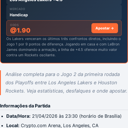
MERCADO
Handicap
ODDS
Apostar →
@
1.90
Os Lakers venceram os últimos três confrontos diretos, incluindo o
Jogo 1 por 9 pontos de diferença. Jogando em casa e com LeBron
James dominando a armação, a linha de +4.5 oferece muito valor
contra um Rockets oscilante.
Análise completa para o Jogo 2 da primeira rodada
dos Playoffs entre Los Angeles Lakers e Houston
Rockets. Veja estatísticas, desfalques e onde apostar.
Informações da Partida
Data/Hora:
21/04/2026 às 23:30 (horário de Brasília)
Local:
Crypto.com Arena, Los Angeles, CA