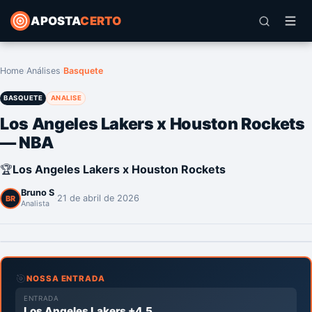
APOSTA
CERTO
Home
›
Análises
›
Basquete
BASQUETE
ANALISE
Los Angeles Lakers x Houston Rockets
— NBA
🏆
Los Angeles Lakers x Houston Rockets
Bruno S
·
21 de abril de 2026
BR
Analista
🎯
NOSSA ENTRADA
ENTRADA
Los Angeles Lakers +4.5