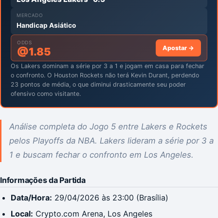
MERCADO
Handicap Asiático
ODDS
Apostar →
@
1.85
Os Lakers dominam a série por 3 a 1 e jogam em casa para fechar
o confronto. O Houston Rockets não terá Kevin Durant, perdendo
23 pontos de média, o que diminui drasticamente seu poder
ofensivo como visitante.
Análise completa do Jogo 5 entre Lakers e Rockets
pelos Playoffs da NBA. Lakers lideram a série por 3 a
1 e buscam fechar o confronto em Los Angeles.
Informações da Partida
Data/Hora:
29/04/2026 às 23:00 (Brasília)
Local:
Crypto.com Arena, Los Angeles