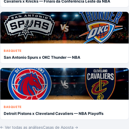
Cavaliers x Knicks — Finais da Conferência Leste da NBA
BASQUETE
San Antonio Spurs x OKC Thunder — NBA
BASQUETE
Detroit Pistons x Cleveland Cavaliers — NBA Playoffs
← Ver todas as análises
Casas de Aposta →