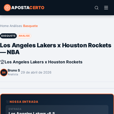
APOSTA
CERTO
Home
›
Análises
›
Basquete
BASQUETE
ANALISE
Los Angeles Lakers x Houston Rockets
— NBA
🏆
Los Angeles Lakers x Houston Rockets
Bruno S
·
29 de abril de 2026
BR
Analista
🎯
NOSSA ENTRADA
ENTRADA
Los Angeles Lakers -6.5