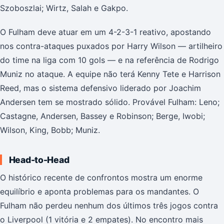
Szoboszlai; Wirtz, Salah e Gakpo.
O Fulham deve atuar em um 4-2-3-1 reativo, apostando
nos contra-ataques puxados por Harry Wilson — artilheiro
do time na liga com 10 gols — e na referência de Rodrigo
Muniz no ataque. A equipe não terá Kenny Tete e Harrison
Reed, mas o sistema defensivo liderado por Joachim
Andersen tem se mostrado sólido. Provável Fulham: Leno;
Castagne, Andersen, Bassey e Robinson; Berge, Iwobi;
Wilson, King, Bobb; Muniz.
Head-to-Head
O histórico recente de confrontos mostra um enorme
equilíbrio e aponta problemas para os mandantes. O
Fulham não perdeu nenhum dos últimos três jogos contra
o Liverpool (1 vitória e 2 empates). No encontro mais