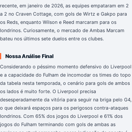
recente, em janeiro de 2026, as equipes empataram em 2
a 2 no Craven Cottage, com gols de Wirtz e Gakpo para
os Reds, enquanto Wilson e Reed marcaram para os
londrinos. Curiosamente, o mercado de Ambas Marcam
bateu nos últimos sete duelos entre os clubes.
Nossa Análise Final
Considerando o péssimo momento defensivo do Liverpool
e a capacidade do Fulham de incomodar os times do topo
da tabela nesta temporada, o cenário para gols de ambos
os lados é muito forte. O Liverpool precisa
desesperadamente da vitória para seguir na briga pelo G4,
o que deixará espaços para os perigosos contra-ataques
londrinos. Com 65% dos jogos do Liverpool e 61% dos
jogos do Fulham terminando com gols de ambas as