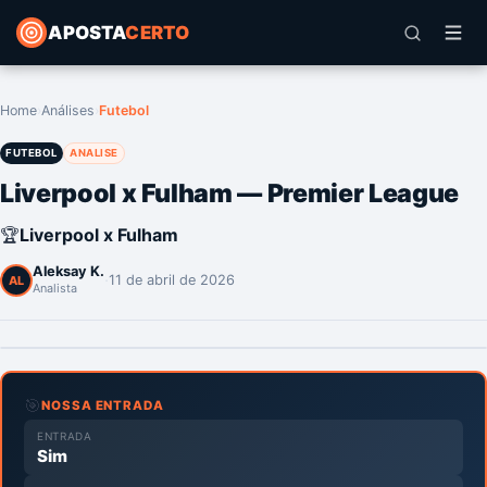
APOSTA
CERTO
Home
›
Análises
›
Futebol
FUTEBOL
ANALISE
Liverpool x Fulham — Premier League
🏆
Liverpool x Fulham
Aleksay K.
·
11 de abril de 2026
AL
Analista
🎯
NOSSA ENTRADA
ENTRADA
Sim