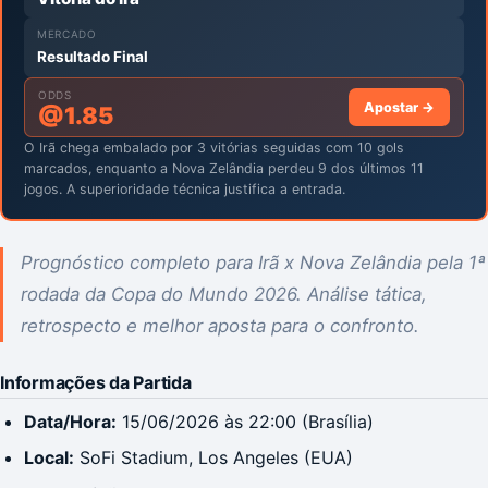
MERCADO
Resultado Final
ODDS
Apostar →
@
1.85
O Irã chega embalado por 3 vitórias seguidas com 10 gols
marcados, enquanto a Nova Zelândia perdeu 9 dos últimos 11
jogos. A superioridade técnica justifica a entrada.
Prognóstico completo para Irã x Nova Zelândia pela 1ª
rodada da Copa do Mundo 2026. Análise tática,
retrospecto e melhor aposta para o confronto.
Informações da Partida
Data/Hora:
15/06/2026 às 22:00 (Brasília)
Local:
SoFi Stadium, Los Angeles (EUA)