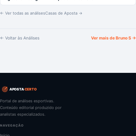
← Ver todas as análises
Casas de Aposta →
← Voltar às Análises
Ver mais de
Bruno S
→
APOSTA
CERTO
Portal de análises esportivas.
Conteúdo editorial produzido por
analistas especializados.
NAVEGAÇÃO
Início