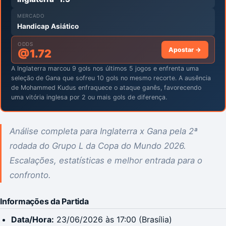
MERCADO
Handicap Asiático
ODDS
Apostar →
@
1.72
A Inglaterra marcou 9 gols nos últimos 5 jogos e enfrenta uma
seleção de Gana que sofreu 10 gols no mesmo recorte. A ausência
de Mohammed Kudus enfraquece o ataque ganês, favorecendo
uma vitória inglesa por 2 ou mais gols de diferença.
Análise completa para Inglaterra x Gana pela 2ª
rodada do Grupo L da Copa do Mundo 2026.
Escalações, estatísticas e melhor entrada para o
confronto.
Informações da Partida
Data/Hora:
23/06/2026 às 17:00 (Brasília)