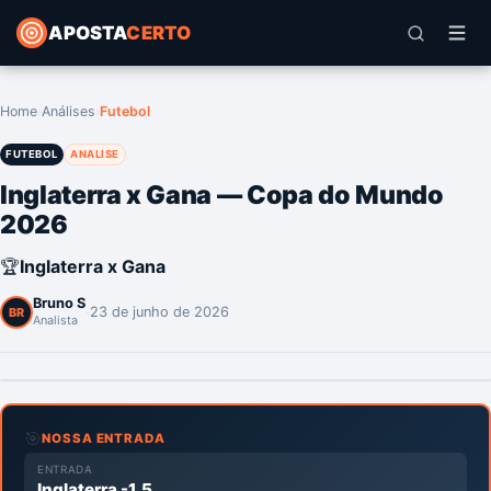
APOSTA
CERTO
Home
›
Análises
›
Futebol
FUTEBOL
ANALISE
Inglaterra x Gana — Copa do Mundo
2026
🏆
Inglaterra x Gana
Bruno S
·
23 de junho de 2026
BR
Analista
🎯
NOSSA ENTRADA
ENTRADA
Inglaterra -1.5