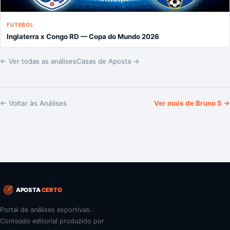
FUTEBOL
Inglaterra x Congo RD — Copa do Mundo 2026
← Ver todas as análises
Casas de Aposta →
← Voltar às Análises
Ver mais de
Bruno S
→
APOSTA
CERTO
Portal de análises esportivas.
Conteúdo editorial produzido por