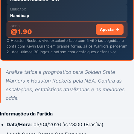
MERCADO
Handicap
ODDS
Apostar →
@
1.90
O Houston Rockets vive excelente fase com 5 vitórias seguidas e
conta com Kevin Durant em grande forma. Já os Warriors perderam
21 dos últimos 30 jogos e sofrem com desfalques defensivos.
Análise tática e prognóstico para Golden State
Warriors x Houston Rockets pela NBA. Confira as
escalações, estatísticas atualizadas e as melhores
odds.
Informações da Partida
Data/Hora:
05/04/2026 às 23:00 (Brasília)