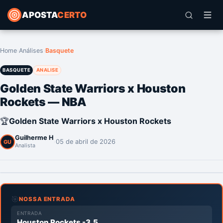
APOSTA
CERTO
Home
›
Análises
›
Basquete
BASQUETE
ANALISE
Golden State Warriors x Houston
Rockets — NBA
🏆
Golden State Warriors x Houston Rockets
Guilherme H
·
05 de abril de 2026
GU
Analista
🎯
NOSSA ENTRADA
ENTRADA
Houston Rockets -3.5