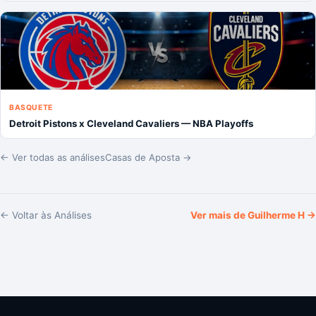
BASQUETE
Detroit Pistons x Cleveland Cavaliers — NBA Playoffs
← Ver todas as análises
Casas de Aposta →
← Voltar às Análises
Ver mais de
Guilherme H
→