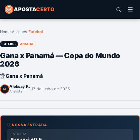
APOSTA
CERTO
Home
›
Análises
›
Futebol
FUTEBOL
ANALISE
Gana x Panamá — Copa do Mundo
2026
🏆
Gana x Panamá
Aleksay K.
·
17 de junho de 2026
AL
Analista
🎯
NOSSA ENTRADA
ENTRADA
Panamá +0.5