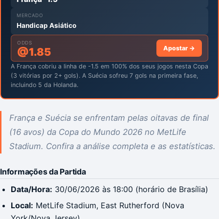
MERCADO
Handicap Asiático
ODDS
Apostar →
@
1.85
A França cobriu a linha de -1.5 em 100% dos seus jogos nesta Copa
(3 vitórias por 2+ gols). A Suécia sofreu 7 gols na primeira fase,
incluindo 5 da Holanda.
França e Suécia se enfrentam pelas oitavas de final
(16 avos) da Copa do Mundo 2026 no MetLife
Stadium. Confira a análise completa e as estatísticas.
Informações da Partida
Data/Hora:
30/06/2026 às 18:00 (horário de Brasília)
Local:
MetLife Stadium, East Rutherford (Nova
York/Nova Jersey)