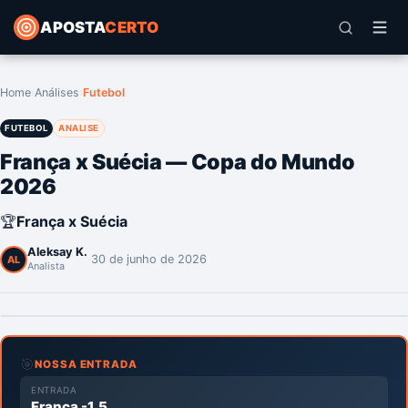
APOSTA
CERTO
Home
›
Análises
›
Futebol
FUTEBOL
ANALISE
França x Suécia — Copa do Mundo
2026
🏆
França x Suécia
Aleksay K.
·
30 de junho de 2026
AL
Analista
🎯
NOSSA ENTRADA
ENTRADA
França -1.5