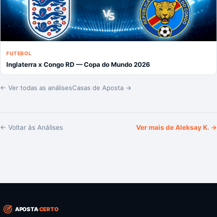
FUTEBOL
Inglaterra x Congo RD — Copa do Mundo 2026
← Ver todas as análises
Casas de Aposta →
← Voltar às Análises
Ver mais de
Aleksay K.
→
APOSTA
CERTO