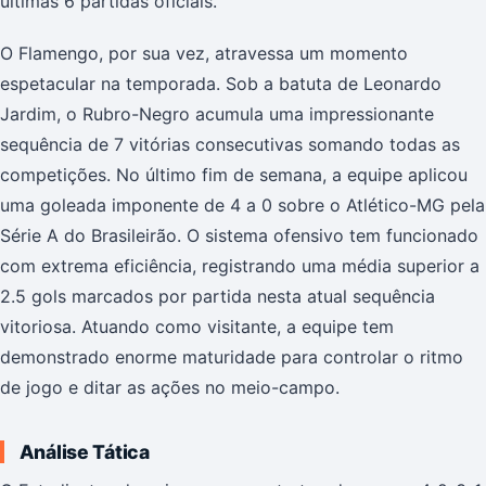
últimas 6 partidas oficiais.
O Flamengo, por sua vez, atravessa um momento
espetacular na temporada. Sob a batuta de Leonardo
Jardim, o Rubro-Negro acumula uma impressionante
sequência de 7 vitórias consecutivas somando todas as
competições. No último fim de semana, a equipe aplicou
uma goleada imponente de 4 a 0 sobre o Atlético-MG pela
Série A do Brasileirão. O sistema ofensivo tem funcionado
com extrema eficiência, registrando uma média superior a
2.5 gols marcados por partida nesta atual sequência
vitoriosa. Atuando como visitante, a equipe tem
demonstrado enorme maturidade para controlar o ritmo
de jogo e ditar as ações no meio-campo.
Análise Tática