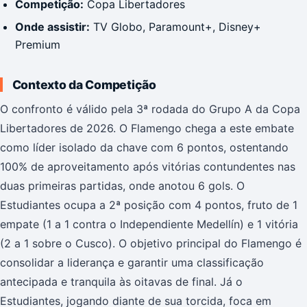
Competição:
Copa Libertadores
Onde assistir:
TV Globo, Paramount+, Disney+
Premium
Contexto da Competição
O confronto é válido pela 3ª rodada do Grupo A da Copa
Libertadores de 2026. O Flamengo chega a este embate
como líder isolado da chave com 6 pontos, ostentando
100% de aproveitamento após vitórias contundentes nas
duas primeiras partidas, onde anotou 6 gols. O
Estudiantes ocupa a 2ª posição com 4 pontos, fruto de 1
empate (1 a 1 contra o Independiente Medellín) e 1 vitória
(2 a 1 sobre o Cusco). O objetivo principal do Flamengo é
consolidar a liderança e garantir uma classificação
antecipada e tranquila às oitavas de final. Já o
Estudiantes, jogando diante de sua torcida, foca em