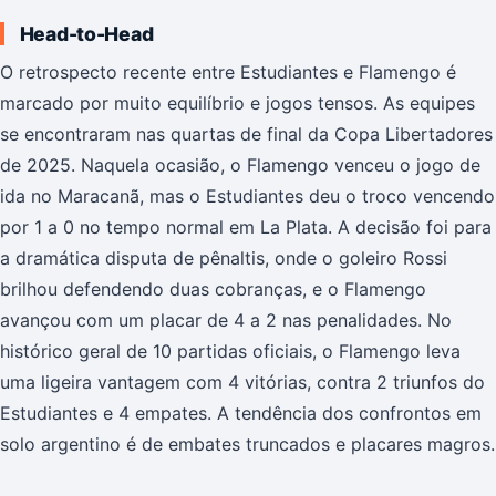
Head-to-Head
O retrospecto recente entre Estudiantes e Flamengo é
marcado por muito equilíbrio e jogos tensos. As equipes
se encontraram nas quartas de final da Copa Libertadores
de 2025. Naquela ocasião, o Flamengo venceu o jogo de
ida no Maracanã, mas o Estudiantes deu o troco vencendo
por 1 a 0 no tempo normal em La Plata. A decisão foi para
a dramática disputa de pênaltis, onde o goleiro Rossi
brilhou defendendo duas cobranças, e o Flamengo
avançou com um placar de 4 a 2 nas penalidades. No
histórico geral de 10 partidas oficiais, o Flamengo leva
uma ligeira vantagem com 4 vitórias, contra 2 triunfos do
Estudiantes e 4 empates. A tendência dos confrontos em
solo argentino é de embates truncados e placares magros.