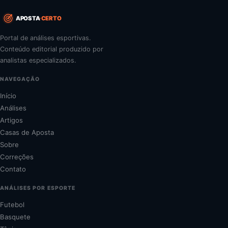
APOSTA
CERTO
Portal de análises esportivas.
Conteúdo editorial produzido por
analistas especializados.
NAVEGAÇÃO
Início
Análises
Artigos
Casas de Aposta
Sobre
Correções
Contato
ANÁLISES POR ESPORTE
Futebol
Basquete