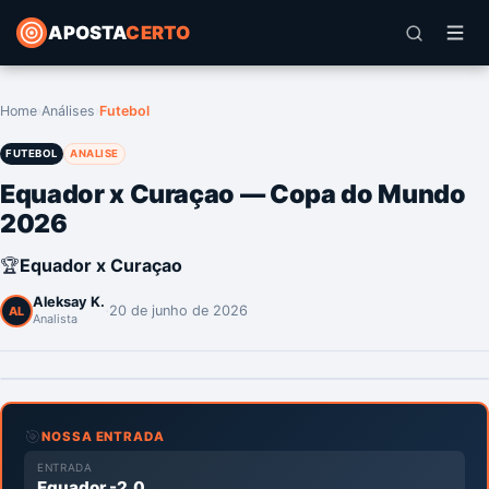
APOSTA
CERTO
Home
›
Análises
›
Futebol
FUTEBOL
ANALISE
Equador x Curaçao — Copa do Mundo
2026
🏆
Equador x Curaçao
Aleksay K.
·
20 de junho de 2026
AL
Analista
🎯
NOSSA ENTRADA
ENTRADA
Equador -2.0