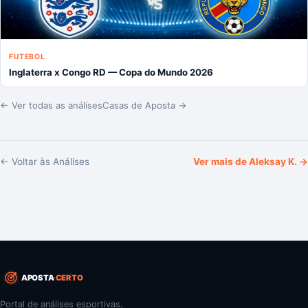
FUTEBOL
Inglaterra x Congo RD — Copa do Mundo 2026
← Ver todas as análises
Casas de Aposta →
← Voltar às Análises
Ver mais de
Aleksay K.
→
APOSTA
CERTO
Portal de análises esportivas.