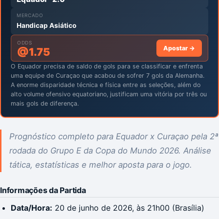
MERCADO
Handicap Asiático
ODDS
Apostar →
@
1.75
O Equador precisa de saldo de gols para se classificar e enfrenta
uma equipe de Curaçao que acabou de sofrer 7 gols da Alemanha.
A enorme disparidade técnica e física entre as seleções, além do
alto volume ofensivo equatoriano, justificam uma vitória por três ou
mais gols de diferença.
Prognóstico completo para Equador x Curaçao pela 2ª
rodada do Grupo E da Copa do Mundo 2026. Análise
tática, estatísticas e melhor aposta para o jogo.
Informações da Partida
Data/Hora:
20 de junho de 2026, às 21h00 (Brasília)