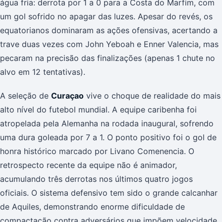
água fria: derrota por 1 a 0 para a Costa do Marfim, com
um gol sofrido no apagar das luzes. Apesar do revés, os
equatorianos dominaram as ações ofensivas, acertando a
trave duas vezes com John Yeboah e Enner Valencia, mas
pecaram na precisão das finalizações (apenas 1 chute no
alvo em 12 tentativas).
A seleção de
Curaçao
vive o choque de realidade do mais
alto nível do futebol mundial. A equipe caribenha foi
atropelada pela Alemanha na rodada inaugural, sofrendo
uma dura goleada por 7 a 1. O ponto positivo foi o gol de
honra histórico marcado por Livano Comenencia. O
retrospecto recente da equipe não é animador,
acumulando três derrotas nos últimos quatro jogos
oficiais. O sistema defensivo tem sido o grande calcanhar
de Aquiles, demonstrando enorme dificuldade de
compactação contra adversários que impõem velocidade