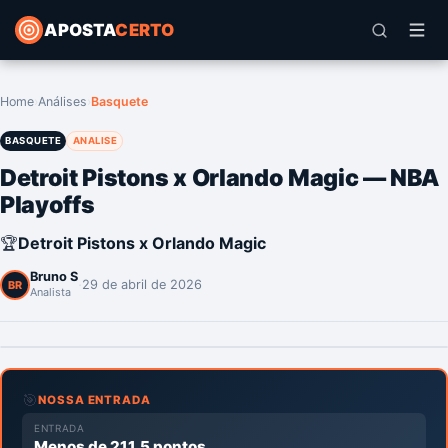
APOSTA
CERTO
Home
›
Análises
›
Basquete
BASQUETE
ANALISE
Detroit Pistons x Orlando Magic — NBA
Playoffs
🏆
Detroit Pistons x Orlando Magic
Bruno S
·
29 de abril de 2026
BR
Analista
🎯
NOSSA ENTRADA
ENTRADA
Menos de 211.5 pontos