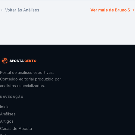
← Voltar às Análises
Ver mais de
Bruno S
→
APOSTA
CERTO
Portal de análises esportivas.
Conteúdo editorial produzido por
analistas especializados.
NAVEGAÇÃO
Início
Análises
Artigos
Casas de Aposta