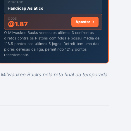
MERCADO
Handicap Asiático
ODDS
Apostar →
@
1.87
O Milwaukee Bucks venceu os últimos 3 confrontos
diretos contra os Pistons com folga e possui média de
118.5 pontos nos últimos 5 jogos. Detroit tem uma das
piores defesas da liga, permitindo 121.2 pontos
recentemente.
e Milwaukee Bucks pela reta final da temporada