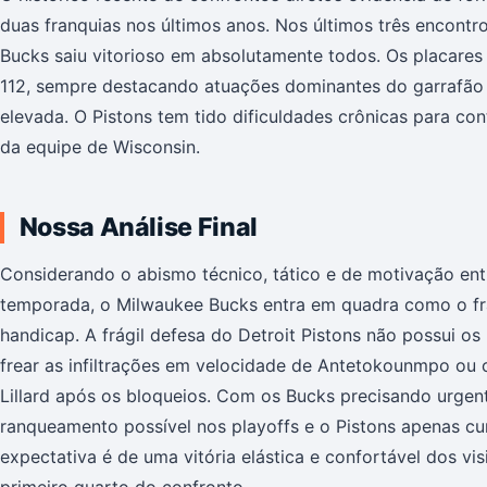
duas franquias nos últimos anos. Nos últimos três encontr
Bucks saiu vitorioso em absolutamente todos. Os placares 
112, sempre destacando atuações dominantes do garrafão
elevada. O Pistons tem tido dificuldades crônicas para con
da equipe de Wisconsin.
Nossa Análise Final
Considerando o abismo técnico, tático e de motivação en
temporada, o Milwaukee Bucks entra em quadra como o fran
handicap. A frágil defesa do Detroit Pistons não possui os 
frear as infiltrações em velocidade de Antetokounmpo ou 
Lillard após os bloqueios. Com os Bucks precisando urgent
ranqueamento possível nos playoffs e o Pistons apenas cu
expectativa é de uma vitória elástica e confortável dos vi
primeiro quarto do confronto.