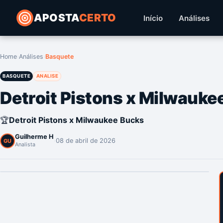
APOSTA
CERTO
Início
Análises
Home
›
Análises
›
Basquete
BASQUETE
ANALISE
Detroit Pistons x Milwauk
🏆
Detroit Pistons x Milwaukee Bucks
Guilherme H
·
08 de abril de 2026
GU
Analista