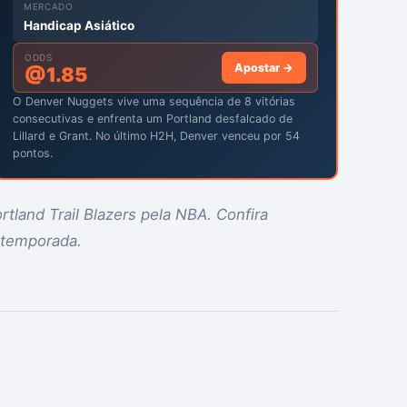
MERCADO
Handicap Asiático
ODDS
Apostar →
@
1.85
O Denver Nuggets vive uma sequência de 8 vitórias
consecutivas e enfrenta um Portland desfalcado de
Lillard e Grant. No último H2H, Denver venceu por 54
pontos.
rtland Trail Blazers pela NBA. Confira
 temporada.