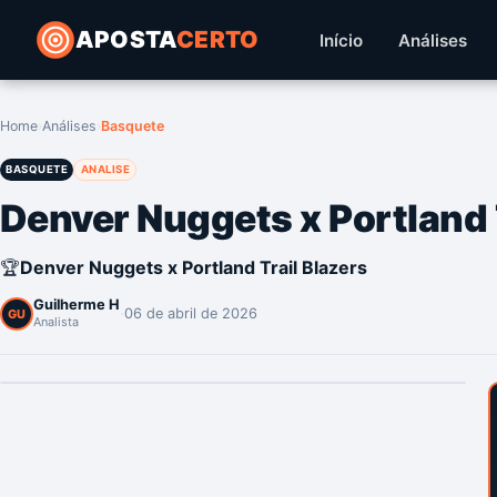
APOSTA
CERTO
Início
Análises
Home
›
Análises
›
Basquete
BASQUETE
ANALISE
Denver Nuggets x Portland 
🏆
Denver Nuggets x Portland Trail Blazers
Guilherme H
·
06 de abril de 2026
GU
Analista