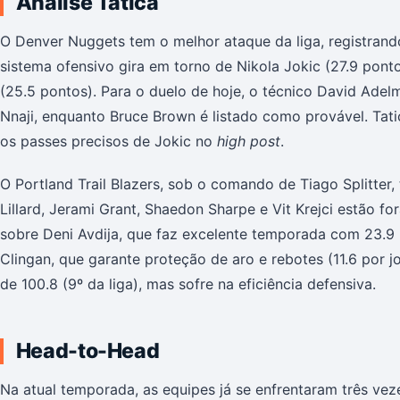
Análise Tática
O Denver Nuggets tem o melhor ataque da liga, registrand
sistema ofensivo gira em torno de Nikola Jokic (27.9 pont
(25.5 pontos). Para o duelo de hoje, o técnico David Ad
Nnaji, enquanto Bruce Brown é listado como provável. Tat
os passes precisos de Jokic no
high post
.
O Portland Trail Blazers, sob o comando de Tiago Splitter
Lillard, Jerami Grant, Shaedon Sharpe e Vit Krejci estão f
sobre Deni Avdija, que faz excelente temporada com 23.9
Clingan, que garante proteção de aro e rebotes (11.6 por j
de 100.8 (9º da liga), mas sofre na eficiência defensiva.
Head-to-Head
Na atual temporada, as equipes já se enfrentaram três ve