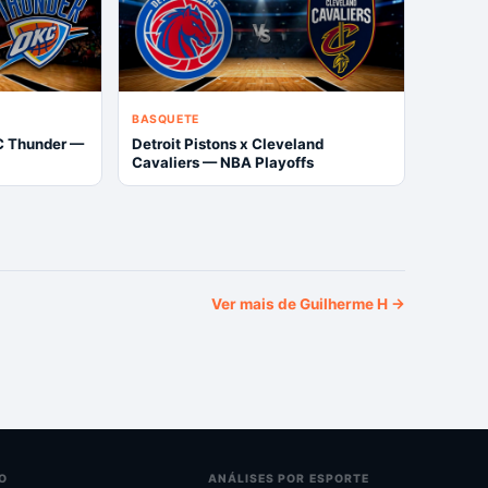
BASQUETE
C Thunder —
Detroit Pistons x Cleveland
Cavaliers — NBA Playoffs
Ver mais de
Guilherme H
→
O
ANÁLISES POR ESPORTE