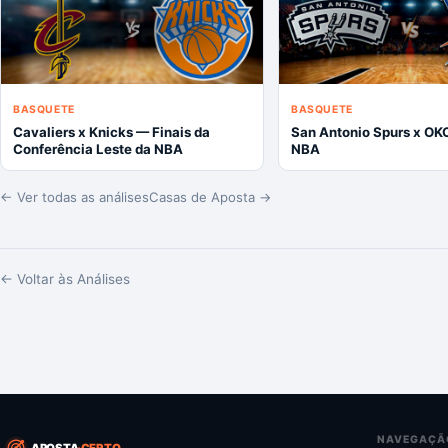
BASQUETE
BASQUETE
Cavaliers x Knicks — Finais da
San Antonio Spurs x OK
Conferência Leste da NBA
NBA
← Ver todas as análises
Casas de Aposta →
← Voltar às Análises
NAVEGAÇÃ
APOSTA
CERTO