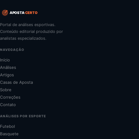
APOSTA
CERTO
Portal de análises esportivas.
Conteúdo editorial produzido por
analistas especializados.
NAVEGAÇÃO
Início
Análises
Artigos
Casas de Aposta
Sobre
Correções
Contato
ANÁLISES POR ESPORTE
Futebol
Basquete