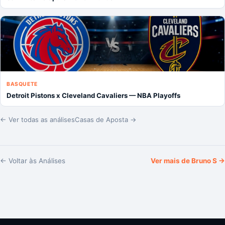
BASQUETE
Detroit Pistons x Cleveland Cavaliers — NBA Playoffs
← Ver todas as análises
Casas de Aposta →
← Voltar às Análises
Ver mais de
Bruno S
→