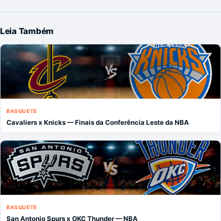
Leia Também
BASQUETE
Cavaliers x Knicks — Finais da Conferência Leste da NBA
BASQUETE
San Antonio Spurs x OKC Thunder — NBA