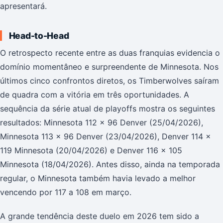
apresentará.
Head-to-Head
O retrospecto recente entre as duas franquias evidencia o
domínio momentâneo e surpreendente de Minnesota. Nos
últimos cinco confrontos diretos, os Timberwolves saíram
de quadra com a vitória em três oportunidades. A
sequência da série atual de playoffs mostra os seguintes
resultados: Minnesota 112 x 96 Denver (25/04/2026),
Minnesota 113 x 96 Denver (23/04/2026), Denver 114 x
119 Minnesota (20/04/2026) e Denver 116 x 105
Minnesota (18/04/2026). Antes disso, ainda na temporada
regular, o Minnesota também havia levado a melhor
vencendo por 117 a 108 em março.
A grande tendência deste duelo em 2026 tem sido a