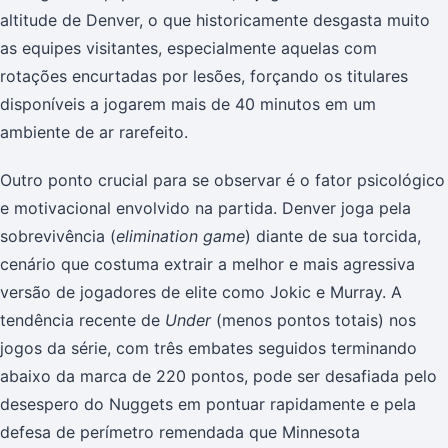
altitude de Denver, o que historicamente desgasta muito
as equipes visitantes, especialmente aquelas com
rotações encurtadas por lesões, forçando os titulares
disponíveis a jogarem mais de 40 minutos em um
ambiente de ar rarefeito.
Outro ponto crucial para se observar é o fator psicológico
e motivacional envolvido na partida. Denver joga pela
sobrevivência (
elimination game
) diante de sua torcida,
cenário que costuma extrair a melhor e mais agressiva
versão de jogadores de elite como Jokic e Murray. A
tendência recente de
Under
(menos pontos totais) nos
jogos da série, com três embates seguidos terminando
abaixo da marca de 220 pontos, pode ser desafiada pelo
desespero do Nuggets em pontuar rapidamente e pela
defesa de perímetro remendada que Minnesota