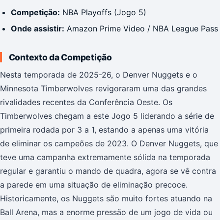
Competição:
NBA Playoffs (Jogo 5)
Onde assistir:
Amazon Prime Video / NBA League Pass
Contexto da Competição
Nesta temporada de 2025-26, o Denver Nuggets e o
Minnesota Timberwolves revigoraram uma das grandes
rivalidades recentes da Conferência Oeste. Os
Timberwolves chegam a este Jogo 5 liderando a série de
primeira rodada por 3 a 1, estando a apenas uma vitória
de eliminar os campeões de 2023. O Denver Nuggets, que
teve uma campanha extremamente sólida na temporada
regular e garantiu o mando de quadra, agora se vê contra
a parede em uma situação de eliminação precoce.
Historicamente, os Nuggets são muito fortes atuando na
Ball Arena, mas a enorme pressão de um jogo de vida ou