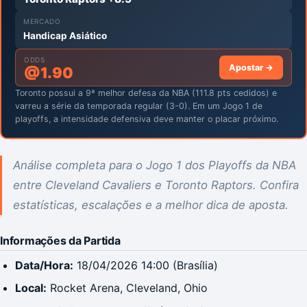
MERCADO
Handicap Asiático
ODDS
Apostar →
@
1.90
Toronto possui a 9ª melhor defesa da NBA (111.8 pts cedidos) e
varreu a série da temporada regular (3-0). Em um Jogo 1 de
playoffs, a intensidade defensiva deve manter o placar próximo.
Análise completa para o Jogo 1 dos Playoffs da NBA
entre Cleveland Cavaliers e Toronto Raptors. Confira
estatísticas, escalações e a melhor dica de aposta.
Informações da Partida
Data/Hora:
18/04/2026 14:00 (Brasília)
Local:
Rocket Arena, Cleveland, Ohio