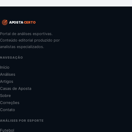
APOSTA
CERTO
Portal de análises esportivas.
Conteúdo editorial produzido por
analistas especializados.
NAVEGAÇÃO
Início
Análises
Artigos
Casas de Aposta
Sobre
Correções
Contato
ANÁLISES POR ESPORTE
Futebol