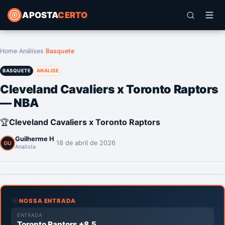
APOSTA
CERTO
Home
›
Análises
›
Basquete
BASQUETE
ANALISE
Cleveland Cavaliers x Toronto Raptors
— NBA
🏆
Cleveland Cavaliers x Toronto Raptors
Guilherme H
·
18 de abril de 2026
GU
Analista
🎯
NOSSA ENTRADA
ENTRADA
Toronto Raptors +8.5