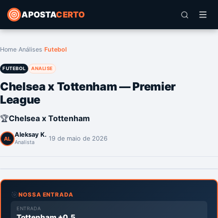
APOSTA
CERTO
Home
›
Análises
›
Futebol
FUTEBOL
ANALISE
Chelsea x Tottenham — Premier
League
🏆
Chelsea x Tottenham
Aleksay K.
·
19 de maio de 2026
AL
Analista
🎯
NOSSA ENTRADA
ENTRADA
Tottenham +0.5