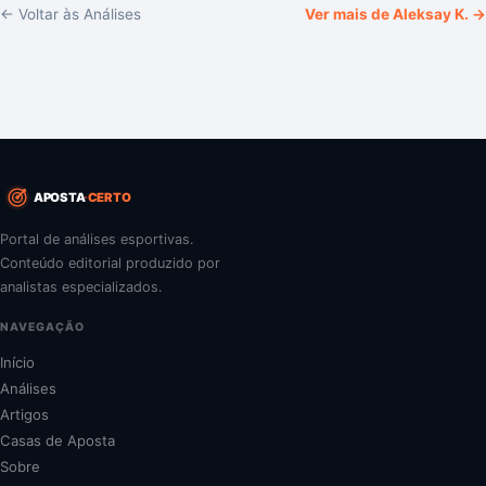
← Voltar às Análises
Ver mais de
Aleksay K.
→
APOSTA
CERTO
Portal de análises esportivas.
Conteúdo editorial produzido por
analistas especializados.
NAVEGAÇÃO
Início
Análises
Artigos
Casas de Aposta
Sobre