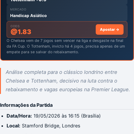
MERCADO
Handicap Asiático
ODDS
Apostar →
@
1.83
O Chelsea vem de 7 jogos sem vencer na liga e desgaste na final
da FA Cup. O Tottenham, invicto há 4 jogos, precisa apenas de um
empate para se salvar do rebaixamento.
Análise completa para o clássico londrino entre
Chelsea e Tottenham, decisivo na luta contra o
rebaixamento e vagas europeias na Premier League.
Informações da Partida
Data/Hora:
19/05/2026 às 16:15 (Brasília)
Local:
Stamford Bridge, Londres