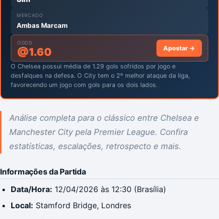
MERCADO
Ambas Marcam
ODDS
Apostar →
@
1.60
O Chelsea possui média de 1.29 gols sofridos por jogo e
desfalques na defesa. O City tem o 2º melhor ataque da liga,
favorecendo um jogo com gols para os dois lados.
Análise completa para o clássico entre Chelsea e
Manchester City pela Premier League. Confira
estatísticas, escalações, retrospecto e mais.
Informações da Partida
Data/Hora:
12/04/2026 às 12:30 (Brasília)
Local:
Stamford Bridge, Londres