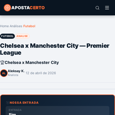
APOSTA
CERTO
Home
›
Análises
›
Futebol
FUTEBOL
ANALISE
Chelsea x Manchester City — Premier
League
🏆
Chelsea x Manchester City
Aleksay K.
·
12 de abril de 2026
AL
Analista
🎯
NOSSA ENTRADA
ENTRADA
Sim