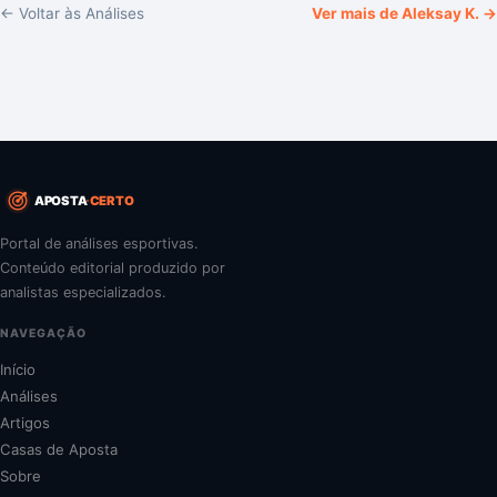
← Voltar às Análises
Ver mais de
Aleksay K.
→
APOSTA
CERTO
Portal de análises esportivas.
Conteúdo editorial produzido por
analistas especializados.
NAVEGAÇÃO
Início
Análises
Artigos
Casas de Aposta
Sobre