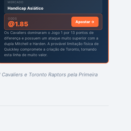
MERCADO
Handicap Asiático
ODDS
Apostar →
@
1.85
Os Cavaliers dominaram o Jogo 1 por 13 pontos de
diferença e possuem um ataque muito superior com a
dupla Mitchell e Harden. A provável limitação física de
Quickley compromete a criação de Toronto, tornando
esta linha de muito valor.
d Cavaliers e Toronto Raptors pela Primeira