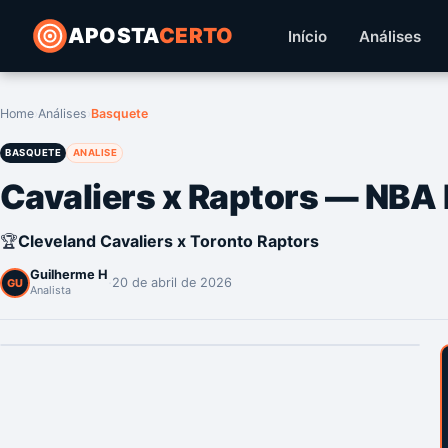
APOSTA
CERTO
Início
Análises
Home
›
Análises
›
Basquete
BASQUETE
ANALISE
Cavaliers x Raptors — NBA 
🏆
Cleveland Cavaliers x Toronto Raptors
Guilherme H
·
20 de abril de 2026
GU
Analista