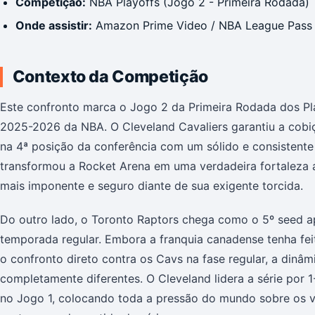
Competição:
NBA Playoffs (Jogo 2 - Primeira Rodada)
Onde assistir:
Amazon Prime Video / NBA League Pass
Contexto da Competição
Este confronto marca o Jogo 2 da Primeira Rodada dos Pl
2025-2026 da NBA. O Cleveland Cavaliers garantiu a cob
na 4ª posição da conferência com um sólido e consistente 
transformou a Rocket Arena em uma verdadeira fortaleza
mais imponente e seguro diante de sua exigente torcida.
Do outro lado, o Toronto Raptors chega como o 5º seed apó
temporada regular. Embora a franquia canadense tenha f
o confronto direto contra os Cavs na fase regular, a dinâm
completamente diferentes. O Cleveland lidera a série por
no Jogo 1, colocando toda a pressão do mundo sobre os 