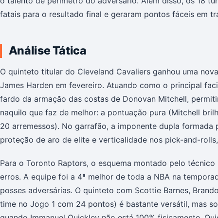
o talento de perímetro do adversário. Além disso, os 18 
fatais para o resultado final e geraram pontos fáceis em t
Análise Tática
O quinteto titular do Cleveland Cavaliers ganhou uma no
James Harden em fevereiro. Atuando como o principal faci
fardo da armação das costas de Donovan Mitchell, permit
naquilo que faz de melhor: a pontuação pura (Mitchell br
20 arremessos). No garrafão, a imponente dupla formada p
proteção de aro de elite e verticalidade nos pick-and-rolls,
Para o Toronto Raptors, o esquema montado pelo técnico
erros. A equipe foi a 4ª melhor de toda a NBA na tempora
posses adversárias. O quinteto com Scottie Barnes, Brando
time no Jogo 1 com 24 pontos) é bastante versátil, mas s
quando Immanuel Quickley não está 100% fisicamente. Qui