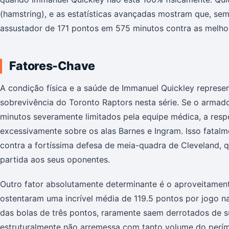
(hamstring), e as estatísticas avançadas mostram que, se
assustador de 171 pontos em 575 minutos contra as melhor
Fatores-Chave
A condição física e a saúde de Immanuel Quickley represe
sobrevivência do Toronto Raptors nesta série. Se o armador
minutos severamente limitados pela equipe médica, a resp
excessivamente sobre os alas Barnes e Ingram. Isso fatalme
contra a fortíssima defesa de meia-quadra de Cleveland, 
partida aos seus oponentes.
Outro fator absolutamente determinante é o aproveitamen
ostentaram uma incrível média de 119.5 pontos por jogo n
das bolas de três pontos, raramente saem derrotados de s
estruturalmente não arremessa com tanto volume do perím