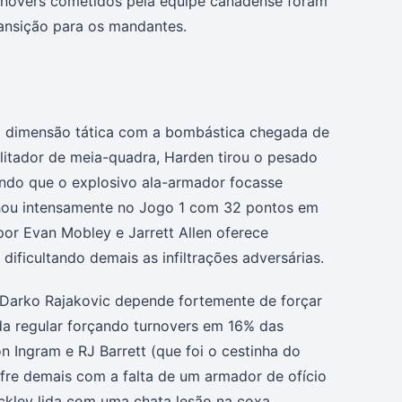
turnovers cometidos pela equipe canadense foram
ransição para os mandantes.
va dimensão tática com a bombástica chegada de
litador de meia-quadra, Harden tirou o pesado
indo que o explosivo ala-armador focasse
ilhou intensamente no Jogo 1 com 32 pontos em
or Evan Mobley e Jarrett Allen oferece
 dificultando demais as infiltrações adversárias.
 Darko Rajakovic depende fortemente de forçar
da regular forçando turnovers em 16% das
n Ingram e RJ Barrett (que foi o cestinha do
ofre demais com a falta de um armador de ofício
ckley lida com uma chata lesão na coxa