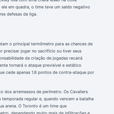
m ele em quadra, o time teve um saldo negativo
es defesas da liga.
ntam o principal termômetro para as chances de
 precisar jogar no sacrifício ou tiver seus
onsabilidade da criação de jogadas recairá
nte tornará o ataque previsível e estático
que cede apenas 1.8 pontos de contra-ataque por
to dos arremessos de perímetro. Os Cavaliers
a temporada regular e, quando vencem a batalha
ua arena. O Toronto é um time que
etro, dependendo muito mais de infiltrações e