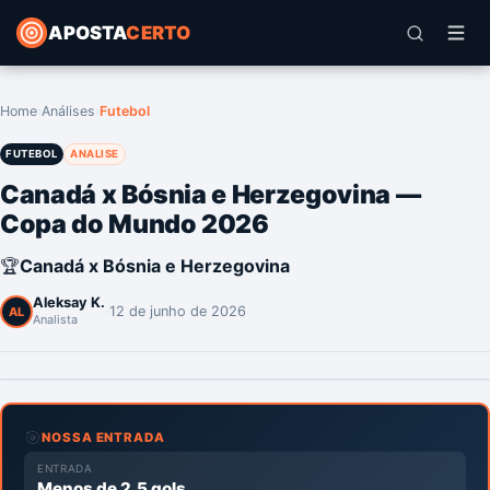
APOSTA
CERTO
Home
›
Análises
›
Futebol
FUTEBOL
ANALISE
Canadá x Bósnia e Herzegovina —
Copa do Mundo 2026
🏆
Canadá x Bósnia e Herzegovina
Aleksay K.
·
12 de junho de 2026
AL
Analista
🎯
NOSSA ENTRADA
ENTRADA
Menos de 2.5 gols