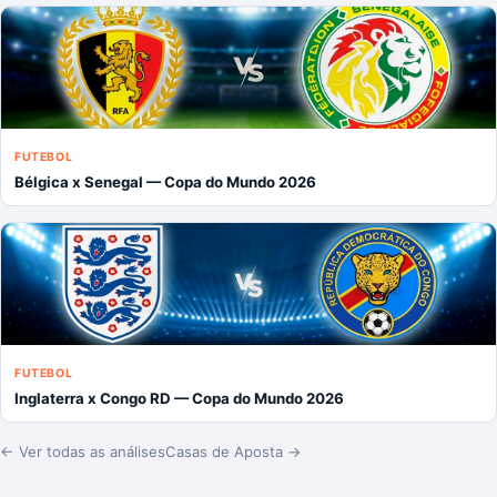
FUTEBOL
Bélgica x Senegal — Copa do Mundo 2026
FUTEBOL
Inglaterra x Congo RD — Copa do Mundo 2026
← Ver todas as análises
Casas de Aposta →