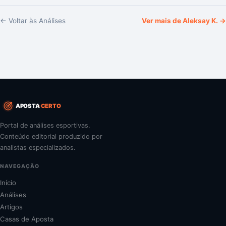
← Voltar às Análises
Ver mais de
Aleksay K.
→
APOSTA
CERTO
Portal de análises esportivas.
Conteúdo editorial produzido por
analistas especializados.
NAVEGAÇÃO
Início
Análises
Artigos
Casas de Aposta