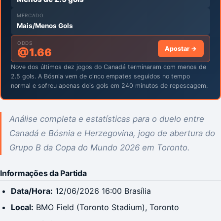
MERCADO
Mais/Menos Gols
ODDS
Apostar →
@
1.66
Nove dos últimos dez jogos do Canadá terminaram com menos de
2.5 gols. A Bósnia vem de cinco empates seguidos no tempo
normal e sofreu apenas dois gols em 240 minutos de repescagem.
Análise completa e estatísticas para o duelo entre
Canadá e Bósnia e Herzegovina, jogo de abertura do
Grupo B da Copa do Mundo 2026 em Toronto.
Informações da Partida
Data/Hora:
12/06/2026 16:00 Brasília
Local:
BMO Field (Toronto Stadium), Toronto