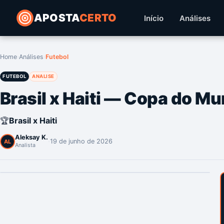
APOSTA
CERTO
Início
Análises
Home
›
Análises
›
Futebol
FUTEBOL
ANALISE
Brasil x Haiti — Copa do M
🏆
Brasil x Haiti
Aleksay K.
·
19 de junho de 2026
AL
Analista