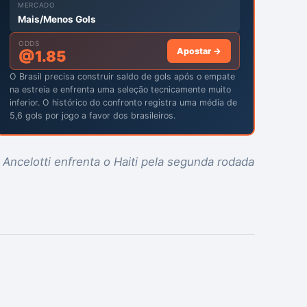
MERCADO
Mais/Menos Gols
ODDS
Apostar →
@
1.85
O Brasil precisa construir saldo de gols após o empate
na estreia e enfrenta uma seleção tecnicamente muito
inferior. O histórico do confronto registra uma média de
5,6 gols por jogo a favor dos brasileiros.
 Ancelotti enfrenta o Haiti pela segunda rodada