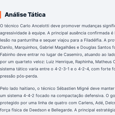
Análise Tática
O técnico Carlo Ancelotti deve promover mudanças signific
agressividade à equipe. A principal ausência confirmada
lesão na panturrilha e sequer viajou para a Filadélfia. A p
Danilo, Marquinhos, Gabriel Magalhães e Douglas Santos 
Fabinho deve entrar no lugar de Casemiro, atuando ao la
por um quarteto veloz: Luiz Henrique, Raphinha, Matheus C
sistema tático varia entre o 4-2-3-1 e o 4-2-4, com fort
pressão pós-perda.
Pelo lado haitiano, o técnico Sébastien Migné deve mante
um sistema 4-4-2 focado na compactação defensiva. O gole
protegido por uma linha de quatro com Carlens, Adé, Del
força física de Deedson e Bellegarde. A principal estratégi