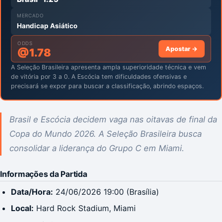
MERCADO
Handicap Asiático
ODDS
Apostar →
@
1.78
A Seleção Brasileira apresenta ampla superioridade técnica e vem
de vitória por 3 a 0. A Escócia tem dificuldades ofensivas e
precisará se expor para buscar a classificação, abrindo espaços.
Brasil e Escócia decidem vaga nas oitavas de final da
Copa do Mundo 2026. A Seleção Brasileira busca
consolidar a liderança do Grupo C em Miami.
Informações da Partida
Data/Hora:
24/06/2026 19:00 (Brasília)
Local:
Hard Rock Stadium, Miami