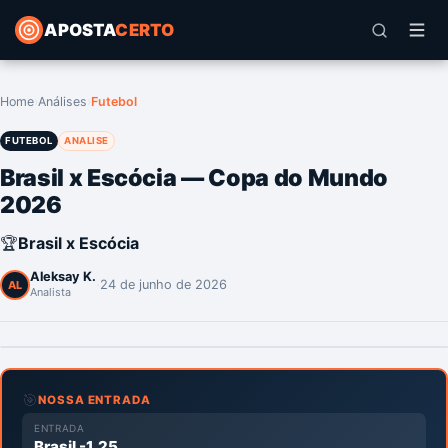
APOSTA
CERTO
Home
›
Análises
›
Futebol
FUTEBOL
ANALISE
Brasil x Escócia — Copa do Mundo
2026
🏆
Brasil x Escócia
Aleksay K.
·
24 de junho de 2026
AL
Analista
🎯
NOSSA ENTRADA
ENTRADA
Brasil -1.25