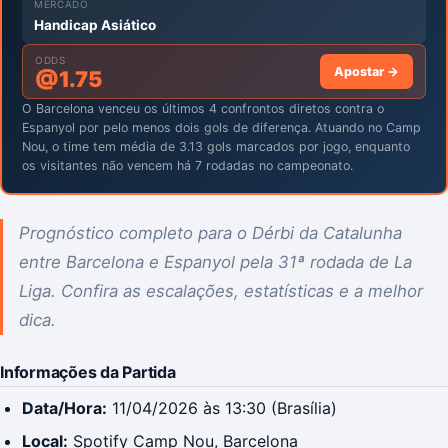
MERCADO
Handicap Asiático
ODDS
Apostar →
@
1.75
O Barcelona venceu os últimos 4 confrontos diretos contra o
Espanyol por pelo menos dois gols de diferença. Atuando no Camp
Nou, o time tem média de 3.13 gols marcados por jogo, enquanto
os visitantes não vencem há 7 rodadas no campeonato.
Prognóstico completo para o Dérbi da Catalunha
entre Barcelona e Espanyol pela 31ª rodada de La
Liga. Confira as escalações, estatísticas e a melhor
dica.
Informações da Partida
Data/Hora:
11/04/2026 às 13:30 (Brasília)
Local:
Spotify Camp Nou, Barcelona