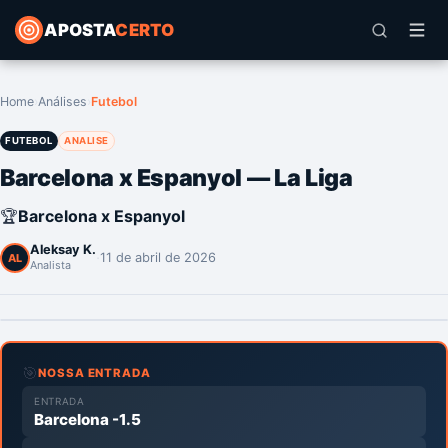
APOSTA
CERTO
Home
›
Análises
›
Futebol
FUTEBOL
ANALISE
Barcelona x Espanyol — La Liga
🏆
Barcelona x Espanyol
Aleksay K.
·
11 de abril de 2026
AL
Analista
🎯
NOSSA ENTRADA
ENTRADA
Barcelona -1.5