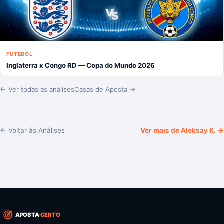
FUTEBOL
Inglaterra x Congo RD — Copa do Mundo 2026
← Ver todas as análises
Casas de Aposta →
← Voltar às Análises
Ver mais de
Aleksay K.
→
APOSTA
CERTO