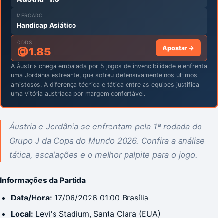
MERCADO
Handicap Asiático
ODDS
Apostar →
@
1.85
A Áustria chega embalada por 5 jogos de invencibilidade e enfrenta
uma Jordânia estreante, que sofreu defensivamente nos últimos
amistosos. A diferença técnica e tática entre as equipes justifica
uma vitória austríaca por margem confortável.
Áustria e Jordânia se enfrentam pela 1ª rodada do
Grupo J da Copa do Mundo 2026. Confira a análise
tática, escalações e o melhor palpite para o jogo.
Informações da Partida
Data/Hora:
17/06/2026 01:00 Brasília
Local:
Levi's Stadium, Santa Clara (EUA)