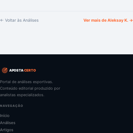
← Voltar às Análises
Ver mais de
Aleksay K.
→
APOSTA
CERTO
Portal de análises esportivas.
Conteúdo editorial produzido por
analistas especializados.
NAVEGAÇÃO
Início
Análises
Artigos