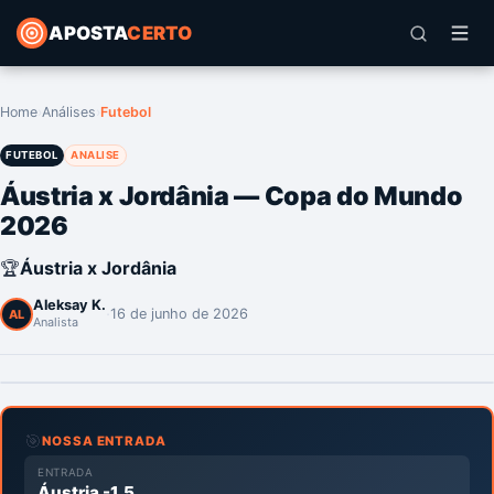
APOSTA
CERTO
Home
›
Análises
›
Futebol
FUTEBOL
ANALISE
Áustria x Jordânia — Copa do Mundo
2026
🏆
Áustria x Jordânia
Aleksay K.
·
16 de junho de 2026
AL
Analista
🎯
NOSSA ENTRADA
ENTRADA
Áustria -1.5