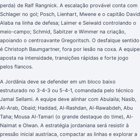
perda) de Ralf Rangnick. A escalação provável conta com
Schlager no gol; Posch, Lienhart, Mwene e o capitão David
Alaba na linha de defesa; Laimer e Seiwald controlando o
meio-campo; Schmid, Sabitzer e Wimmer na criação,
apoiando o centroavante Gregoritsch. O desfalque sentido
é Christoph Baumgartner, fora por lesão na coxa. A equipe
aposta na intensidade, transições rápidas e forte jogo
pelos flancos.
A Jordânia deve se defender em um bloco baixo
estruturado no 3-4-3 ou 5-4-1, comandada pelo técnico
Jamal Sellami. A equipe deve alinhar com Abulaila; Nasib,
Al-Arab, Obaid; Haddad, Al-Rashdan, Al-Rawabdeh, Abu
Taha; Mousa Al-Tamari (o grande destaque do time), Al-
Naimat e Olwan. A estratégia jordaniana será resistir à
pressão inicial austríaca, compactar as linhas e explorar a