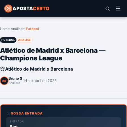
APOSTA
CERTO
Home
›
Análises
›
Futebol
FUTEBOL
ANALISE
Atlético de Madrid x Barcelona —
Champions League
🏆
Atlético de Madrid x Barcelona
Bruno S
·
14 de abril de 2026
BR
Analista
🎯
NOSSA ENTRADA
ENTRADA
Sim