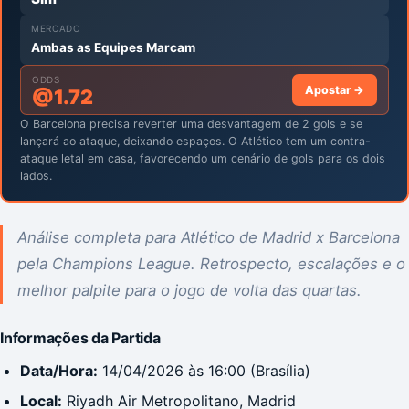
MERCADO
Ambas as Equipes Marcam
ODDS
Apostar →
@
1.72
O Barcelona precisa reverter uma desvantagem de 2 gols e se
lançará ao ataque, deixando espaços. O Atlético tem um contra-
ataque letal em casa, favorecendo um cenário de gols para os dois
lados.
Análise completa para Atlético de Madrid x Barcelona
pela Champions League. Retrospecto, escalações e o
melhor palpite para o jogo de volta das quartas.
Informações da Partida
Data/Hora:
14/04/2026 às 16:00 (Brasília)
Local:
Riyadh Air Metropolitano, Madrid