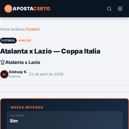
APOSTA
CERTO
Home
›
Análises
›
Futebol
FUTEBOL
ANALISE
Atalanta x Lazio — Coppa Italia
🏆
Atalanta x Lazio
Aleksay K.
·
22 de abril de 2026
AL
Analista
🎯
NOSSA ENTRADA
ENTRADA
Sim