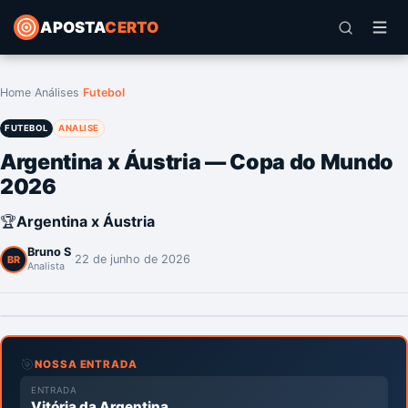
APOSTA
CERTO
Home
›
Análises
›
Futebol
FUTEBOL
ANALISE
Argentina x Áustria — Copa do Mundo
2026
🏆
Argentina x Áustria
Bruno S
·
22 de junho de 2026
BR
Analista
🎯
NOSSA ENTRADA
ENTRADA
Vitória da Argentina