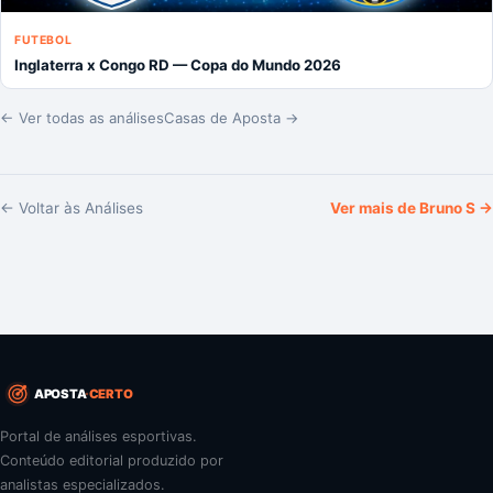
FUTEBOL
Inglaterra x Congo RD — Copa do Mundo 2026
← Ver todas as análises
Casas de Aposta →
← Voltar às Análises
Ver mais de
Bruno S
→
APOSTA
CERTO
Portal de análises esportivas.
Conteúdo editorial produzido por
analistas especializados.