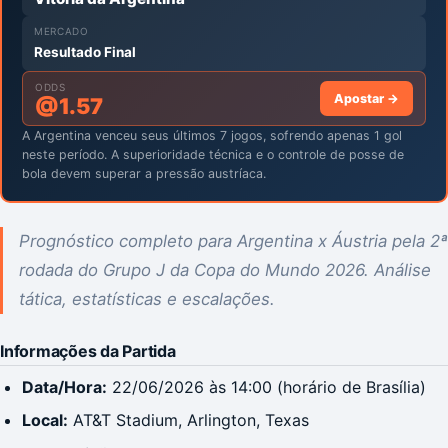
MERCADO
Resultado Final
ODDS
Apostar →
@
1.57
A Argentina venceu seus últimos 7 jogos, sofrendo apenas 1 gol
neste período. A superioridade técnica e o controle de posse de
bola devem superar a pressão austríaca.
Prognóstico completo para Argentina x Áustria pela 2ª
rodada do Grupo J da Copa do Mundo 2026. Análise
tática, estatísticas e escalações.
Informações da Partida
Data/Hora:
22/06/2026 às 14:00 (horário de Brasília)
Local:
AT&T Stadium, Arlington, Texas