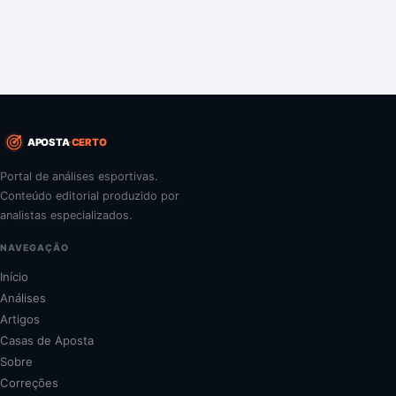
APOSTA
CERTO
Portal de análises esportivas.
Conteúdo editorial produzido por
analistas especializados.
NAVEGAÇÃO
Início
Análises
Artigos
Casas de Aposta
Sobre
Correções