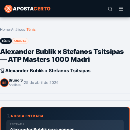
APOSTA
CERTO
Home
›
Análises
›
Tênis
TÊNIS
ANALISE
Alexander Bublik x Stefanos Tsitsipas
— ATP Masters 1000 Madri
🏆
Alexander Bublik x Stefanos Tsitsipas
Bruno S
·
25 de abril de 2026
BR
Analista
🎯
NOSSA ENTRADA
ENTRADA
Alexander Bublik para vencer