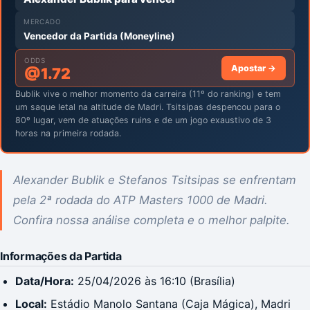
MERCADO
Vencedor da Partida (Moneyline)
ODDS
Apostar →
@
1.72
Bublik vive o melhor momento da carreira (11º do ranking) e tem
um saque letal na altitude de Madri. Tsitsipas despencou para o
80º lugar, vem de atuações ruins e de um jogo exaustivo de 3
horas na primeira rodada.
Alexander Bublik e Stefanos Tsitsipas se enfrentam
pela 2ª rodada do ATP Masters 1000 de Madri.
Confira nossa análise completa e o melhor palpite.
Informações da Partida
Data/Hora:
25/04/2026 às 16:10 (Brasília)
Local:
Estádio Manolo Santana (Caja Mágica), Madri